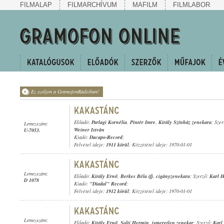
FILMALAP
FILMARCHÍVUM
MAFILM
FILMLABOR
Ez szóljon a GramofonRádióban!
Előadó:
Parlagi Kornélia
,
Pintér Imre
,
Király Színház zenekara
; Sze
Lemezszám:
Weiner István
U-7053.
Kiadó:
Dacapo-Record
;
Felvétel ideje:
1911 körül
; Közzététel ideje: 1970-01-01
Lemezszám:
Előadó:
Király Ernő
,
Berkes Béla ifj. cigányzenekara
; Szerző:
Karl 
D 1078
Kiadó:
"Diadal" Record
;
Felvétel ideje:
1912 körül
; Közzététel ideje: 1970-01-01
Lemezszám:
Előadó:
Király Ernő
,
Solti Hermin
,
ismeretlen zenekar
; Szerző:
Karl