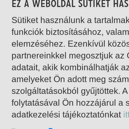
Sütiket használunk a tartalm
funkciók biztosításához, vala
elemzéséhez. Ezenkívül közö
partnereinkkel megosztjuk az
adatait, akik kombinálhatják a
amelyeket Ön adott meg számu
szolgáltatásokból gyűjtöttek.
folytatásával Ön hozzájárul a 
1-12
/ összesen 12 találat
adatkezelési tájékoztatónkat
it