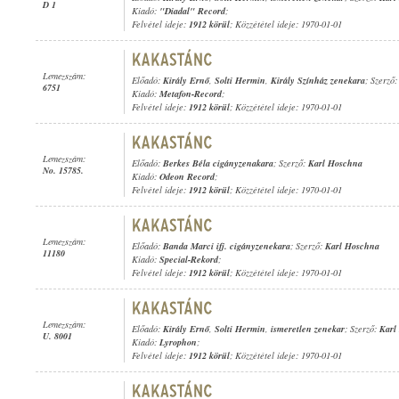
D 1
Kiadó:
"Diadal" Record
;
Felvétel ideje:
1912 körül
; Közzététel ideje: 1970-01-01
Lemezszám:
Előadó:
Király Ernő
,
Solti Hermin
,
Király Színház zenekara
; Szerző
6751
Kiadó:
Metafon-Record
;
Felvétel ideje:
1912 körül
; Közzététel ideje: 1970-01-01
Lemezszám:
Előadó:
Berkes Béla cigányzenakara
; Szerző:
Karl Hoschna
No. 15785.
Kiadó:
Odeon Record
;
Felvétel ideje:
1912 körül
; Közzététel ideje: 1970-01-01
Lemezszám:
Előadó:
Banda Marci ifj. cigányzenekara
; Szerző:
Karl Hoschna
11180
Kiadó:
Special-Rekord
;
Felvétel ideje:
1912 körül
; Közzététel ideje: 1970-01-01
Lemezszám:
Előadó:
Király Ernő
,
Solti Hermin
,
ismeretlen zenekar
; Szerző:
Karl
U. 8001
Kiadó:
Lyrophon
;
Felvétel ideje:
1912 körül
; Közzététel ideje: 1970-01-01