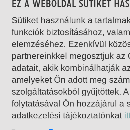
Sütiket használunk a tartalm
funkciók biztosításához, vala
elemzéséhez. Ezenkívül közö
partnereinkkel megosztjuk az
adatait, akik kombinálhatják a
amelyeket Ön adott meg számu
szolgáltatásokból gyűjtöttek.
folytatásával Ön hozzájárul a 
1-1
/ összesen 1 találat
adatkezelési tájékoztatónkat
it