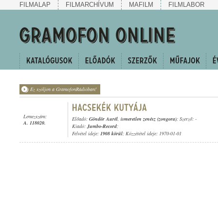
FILMALAP
FILMARCHÍVUM
MAFILM
FILMLABOR
Ez szóljon a GramofonRádióban!
Lemezszám:
Előadó:
Göndör Aurél
,
ismeretlen zenész (zongora)
; Szerző: -
A. 118020.
Kiadó:
Jumbo-Record
;
Felvétel ideje:
1908 körül
; Közzététel ideje: 1970-01-01