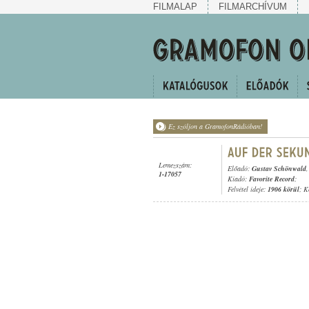
FILMALAP
FILMARCHÍVUM
Ez szóljon a GramofonRádióban!
Lemezszám:
Előadó:
Gustav Schönwald
1-17057
Kiadó:
Favorite Record
;
Felvétel ideje:
1906 körül
; K