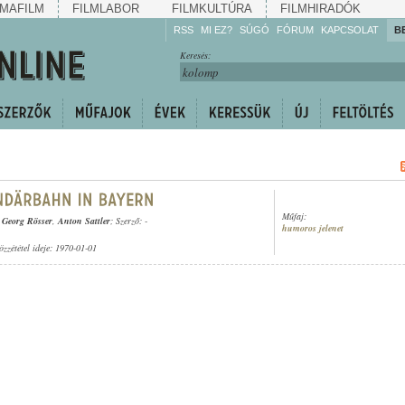
MAFILM
FILMLABOR
FILMKULTÚRA
FILMHIRADÓK
RSS
MI EZ?
SÚGÓ
FÓRUM
KAPCSOLAT
B
Hallgassa!
Keresés:
Gyarapítsa!
Kövesse!
Ossza meg!
Műfaj:
,
Georg Rösser
,
Anton Sattler
; Szerző: -
humoros jelenet
özzététel ideje: 1970-01-01