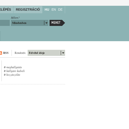
ELÉPÉS
REGISZTRÁCIÓ
HU
EN
DE
Miben?
Mindenben
RSS
Rendezés:
Felvétel ideje
0
meghallgatás
0
hallgató kedveli
0
hozzászólás