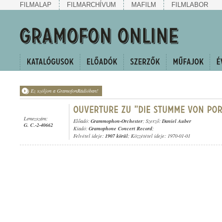
FILMALAP
FILMARCHÍVUM
MAFILM
FILMLABOR
Ez szóljon a GramofonRádióban!
Lemezszám:
Előadó:
Grammophon-Orchester
; Szerző:
Daniel Auber
G. C.-2-40662
Kiadó:
Gramophone Concert Record
;
Felvétel ideje:
1907 körül
; Közzététel ideje: 1970-01-01