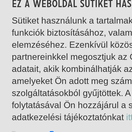
Sütiket használunk a tartalm
funkciók biztosításához, vala
elemzéséhez. Ezenkívül közö
partnereinkkel megosztjuk az
adatait, akik kombinálhatják a
amelyeket Ön adott meg számu
szolgáltatásokból gyűjtöttek.
folytatásával Ön hozzájárul a 
1-1
/ összesen 1 találat
adatkezelési tájékoztatónkat
it