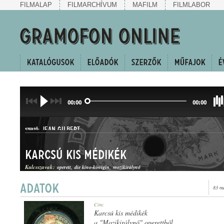
FILMALAP
FILMARCHÍVUM
MAFILM
FILMLABOR
00:00
00:00
JEAN GILBERT
SZERZŐ:
Karcsú kis médikék
Kulcsszavak:
operett
die kino-königin
mozikirálynő
83 m
TWO-STEP
Cím:
MŰFAJ:
Karcsú kis médikék
a "Mozikirálynő" operettből