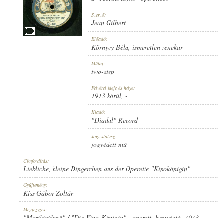
Szerző:
Jean Gilbert
Előadó:
Környey Béla
,
ismeretlen zenekar
1913 KÖRÜL
MEGJELENÉS IDEJE:
Műfaj:
two-step
Felvétel ideje és helye:
1913 körül
, -
Kiadó:
"Diadal" Record
"DIADAL" RECORD
KIADÓ:
Jogi státusz:
jogvédett mű
Címfordítás:
Liebliche, kleine Dingerchen aus der Operette "Kinokönigin"
Gyűjtemény:
Kiss Gábor Zoltán
D 1336
LEMEZSZÁM:
Megjegyzés:
"Mozikirálynő" / "Die Kino-Königin" - operett, bemutató: 1913.