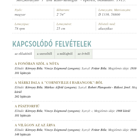
Nyelv:
Időtartam:
Lemezszám, Matricaszám:
magyar
2' 54"
D 1336, 58800
Lemeztípus:
Lemezméret:
Felvételi mód:
78 rpm
25 cm
akusztikus
KÖRNYEY BÉLA
,
ISMERETLEN ZENEKAR
ELŐADÓ:
az előadótól
a szerzőtől
a műfajból
az évből
A FONÓBAN SZÓL A NÓTA
Előadó:
Környey Béla
,
Vincze Zsigmond (zongora)
; Szerző:
Fráter Béla
; Megjelenés ideje:
1910
181 lejátszás
A MÁRKI DALA A "CORNEVILLE-I HARANGOK"-BÓL
Előadó:
Környey Béla
,
Márkus Alfréd (zongora)
; Szerző:
Robert Planquette
-
Rákosi Jenő
; Meg
körül
202 lejátszás
A PÁSZTORFIÚ
Előadó:
Környey Béla
,
Vincze Zsigmond (zongora)
; Szerző:
-
; Megjelenés ideje:
1908 körül
181 lejátszás
A VILÁGON AZ AZ ÁRVA
Előadó:
Környey Béla
,
Vincze Zsigmond (zongora)
; Szerző:
Fráter Béla
; Megjelenés ideje:
1910
148 lejátszás