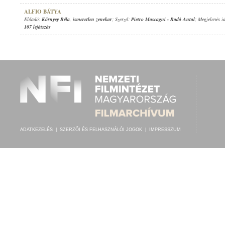
ALFIO BÁTYA
Előadó:
Környey Béla
,
ismeretlen zenekar
; Szerző:
Pietro Mascagni
-
Radó Antal
; Megjelenés i
107 lejátszás
ADATKEZELÉS
|
SZERZŐI ÉS FELHASZNÁLÓI JOGOK
|
IMPRESSZUM