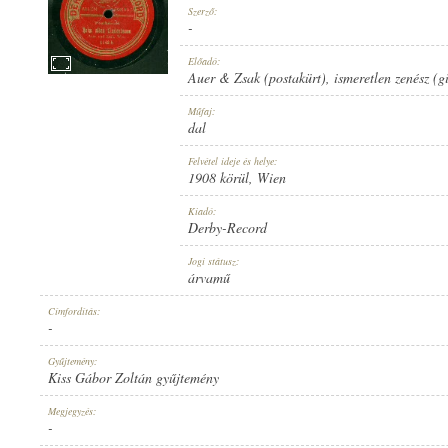
Szerző:
-
Előadó:
Auer & Zsak (postakürt)
,
ismeretlen zenész (g
1908 KÖRÜL
Műfaj:
MEGJELENÉS IDEJE:
dal
Felvétel ideje és helye:
1908 körül
, Wien
Kiadó:
Derby-Record
DERBY-RECORD
Jogi státusz:
KIADÓ:
árvamű
Címfordítás:
-
Gyűjtemény:
Kiss Gábor Zoltán gyűjtemény
1142 B
Megjegyzés:
LEMEZSZÁM:
-