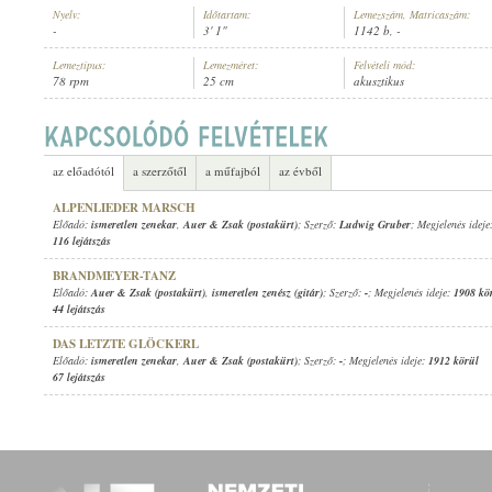
Nyelv:
Időtartam:
Lemezszám, Matricaszám:
-
3' 1"
1142 b, -
Lemeztípus:
Lemezméret:
Felvételi mód:
78 rpm
25 cm
akusztikus
AUER & ZSAK (POSTAKÜRT)
,
ISMERETLEN ZENÉSZ (GITÁR)
ELŐADÓ:
az előadótól
a szerzőtől
a műfajból
az évből
ALPENLIEDER MARSCH
Előadó:
ismeretlen zenekar
,
Auer & Zsak (postakürt)
; Szerző:
Ludwig Gruber
; Megjelenés ideje
116 lejátszás
BRANDMEYER-TANZ
Előadó:
Auer & Zsak (postakürt)
,
ismeretlen zenész (gitár)
; Szerző:
-
; Megjelenés ideje:
1908 kö
44 lejátszás
DAS LETZTE GLÖCKERL
Előadó:
ismeretlen zenekar
,
Auer & Zsak (postakürt)
; Szerző:
-
; Megjelenés ideje:
1912 körül
67 lejátszás