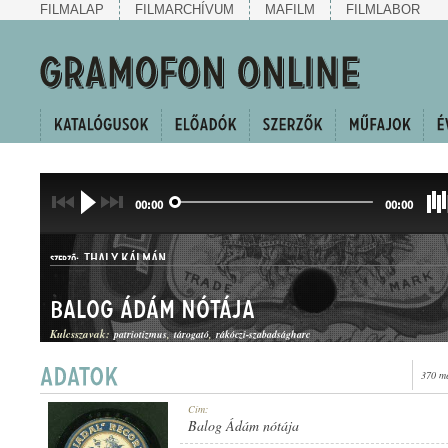
FILMALAP
FILMARCHÍVUM
MAFILM
FILMLABOR
00:00
00:00
THALY KÁLMÁN
SZERZŐ:
Balog Ádám nótája
Kulcsszavak:
patriotizmus
tárogató
rákóczi-szabadságharc
370 me
KURUC KESERGŐ
Cím:
MŰFAJ:
Balog Ádám nótája