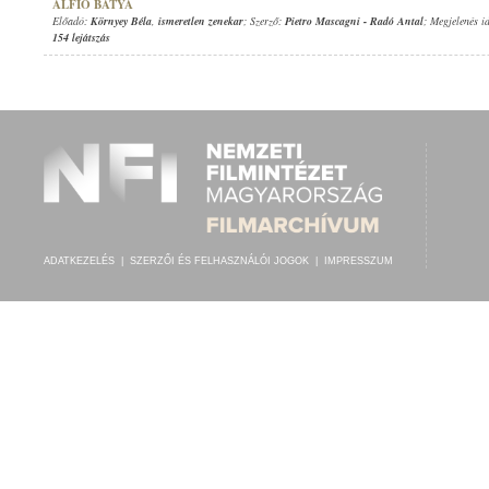
ALFIO BÁTYA
Előadó:
Környey Béla
,
ismeretlen zenekar
; Szerző:
Pietro Mascagni
-
Radó Antal
; Megjelenés i
154 lejátszás
ADATKEZELÉS
|
SZERZŐI ÉS FELHASZNÁLÓI JOGOK
|
IMPRESSZUM