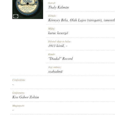
Szerző:
Thaly Kálmán
Előadó:
Környey Béla
,
Oláh Lajos (tárogató)
,
ismeret
1913 KÖRÜL
Műfaj:
MEGJELENÉS IDEJE:
kuruc kesergő
Felvétel ideje és helye:
1913 körül
, -
Kiadó:
"Diadal" Record
"DIADAL" RECORD
Jogi státusz:
KIADÓ:
szabadmű
Címfordítás:
-
Gyűjtemény:
Kiss Gábor Zoltán
D 1274
Megjegyzés:
LEMEZSZÁM:
-