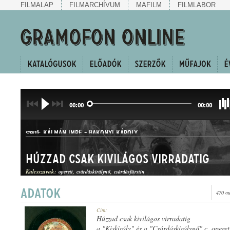
FILMALAP
FILMARCHÍVUM
MAFILM
FILMLABOR
00:00
00:00
KÁLMÁN IMRE
-
BAKONYI KÁROLY
SZERZŐ:
Húzzad csak kivilágos virradatig
Kulcsszavak:
operett
csárdáskirálynő
csárdásfürstin
470 me
CSÁRDÁS
Cím:
MŰFAJ:
Húzzad csak kivilágos virradatig
a "Kiskirály" és a "Csárdáskirálynő" c. operet