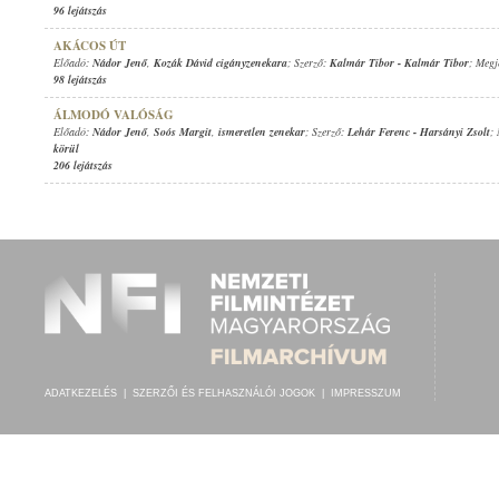
96 lejátszás
AKÁCOS ÚT
Előadó:
Nádor Jenő
,
Kozák Dávid cigányzenekara
; Szerző:
Kalmár Tibor
-
Kalmár Tibor
; Megj
98 lejátszás
ÁLMODÓ VALÓSÁG
Előadó:
Nádor Jenő
,
Soós Margit
,
ismeretlen zenekar
; Szerző:
Lehár Ferenc
-
Harsányi Zsolt
;
körül
206 lejátszás
ADATKEZELÉS
|
SZERZŐI ÉS FELHASZNÁLÓI JOGOK
|
IMPRESSZUM