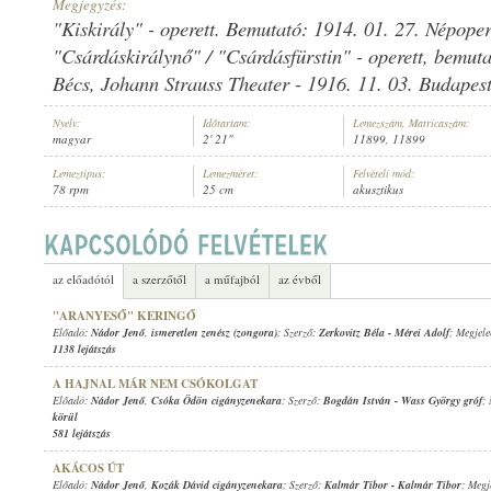
Megjegyzés:
"Kiskirály" - operett. Bemutató: 1914. 01. 27. Népope
"Csárdáskirálynő" / "Csárdásfürstin" - operett, bemuta
Bécs, Johann Strauss Theater - 1916. 11. 03. Budapest
NÁDOR JENŐ
,
ISMERETLEN CIGÁNYZENEKAR
Nyelv:
Időtartam:
Lemezszám, Matricaszám:
ELŐADÓ:
magyar
2' 21"
11899, 11899
Lemeztípus:
Lemezméret:
Felvételi mód:
78 rpm
25 cm
akusztikus
az előadótól
a szerzőtől
a műfajból
az évből
"ARANYESŐ" KERINGŐ
Előadó:
Nádor Jenő
,
ismeretlen zenész (zongora)
; Szerző:
Zerkovitz Béla
-
Mérei Adolf
; Megjele
1138 lejátszás
A HAJNAL MÁR NEM CSÓKOLGAT
Előadó:
Nádor Jenő
,
Csóka Ödön cigányzenekara
; Szerző:
Bogdán István
-
Wass György gróf
;
körül
581 lejátszás
AKÁCOS ÚT
Előadó:
Nádor Jenő
,
Kozák Dávid cigányzenekara
; Szerző:
Kalmár Tibor
-
Kalmár Tibor
; Megj