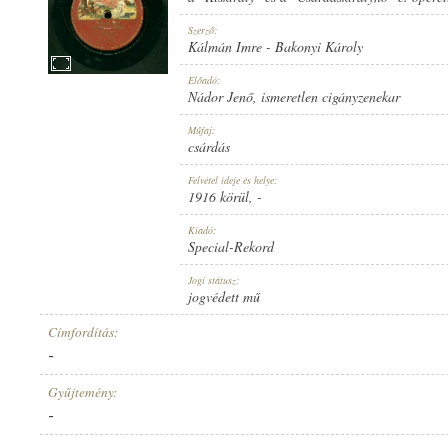
Szerző:
Kálmán Imre
-
Bakonyi Károly
Előadó:
Nádor Jenő
,
ismeretlen cigányzenekar
1916 KÖRÜL
MEGJELENÉS IDEJE:
Műfaj:
csárdás
Felvétel ideje és helye:
1916 körül
, -
Kiadó:
Special-Rekord
SPECIAL-REKORD
KIADÓ:
Jogi státusz:
jogvédett mű
Címfordítás:
-
Gyűjtemény:
-
11899
LEMEZSZÁM: