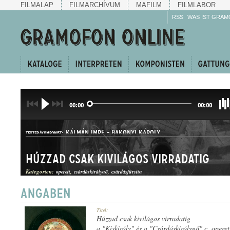
FILMALAP
FILMARCHÍVUM
MAFILM
FILMLABOR
RSS
WAS IST GRAM
00:00
00:00
KÁLMÁN IMRE
-
BAKONYI KÁROLY
TEXTER/KOMPONIST:
Húzzad csak kivilágos virradatig
Kategorien:
operett
csárdáskirálynő
csárdásfürstin
CSÁRDÁS
Titel:
GATTUNG:
Húzzad csak kivilágos virradatig
a "Kiskirály" és a "Csárdáskirálynő" c. operet