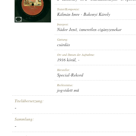
Texter/Komponist:
Kálmán Imre
-
Bakonyi Károly
Interpret:
Nádor Jenő
,
ismeretlen cigányzenekar
1916 KÖRÜL
ERSCHEINUNGSJAHR:
Gattung:
csárdás
Ort und Datum der Aufnahme:
1916 körül
, -
Hersteller:
Special-Rekord
SPECIAL-REKORD
HERSTELLER:
Rechtsstatus:
jogvédett mű
Titelübersetzung:
-
Sammlung:
-
11899
PLATTENAUFNAHME: