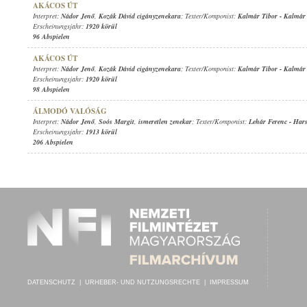
AKÁCOS ÚT
Interpret:
Nádor Jenő
,
Kozák Dávid cigányzenekara
; Texter/Komponist:
Kalmár Tibor
-
Kalmár 
Erscheinungsjahr:
1920 körül
96 Abspielen
AKÁCOS ÚT
Interpret:
Nádor Jenő
,
Kozák Dávid cigányzenekara
; Texter/Komponist:
Kalmár Tibor
-
Kalmár 
Erscheinungsjahr:
1920 körül
98 Abspielen
ÁLMODÓ VALÓSÁG
Interpret:
Nádor Jenő
,
Soós Margit
,
ismeretlen zenekar
; Texter/Komponist:
Lehár Ferenc
-
Hars
Erscheinungsjahr:
1913 körül
206 Abspielen
DATENSCHUTZ
|
URHEBER- UND NUTZUNGSRECHTE
|
IMPRESSUM