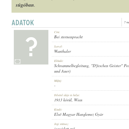
súgóban
.
7 m
1913 KÖRÜL
Cím:
MEGJELENÉS IDEJE:
Bei sternenpracht
Szerző:
Wanthaler
Előadó:
Schrammelbegleitung
,
"D'feschen Geister" Po
und Auer)
ELSŐ MAGYAR HANGLEMEZ GYÁR
KIADÓ:
Műfaj:
-
Felvétel ideje és helye:
1913 körül
, Wien
Kiadó:
Első Magyar Hanglemez Gyár
812
LEMEZSZÁM:
Jogi státusz:
jogvédett mű