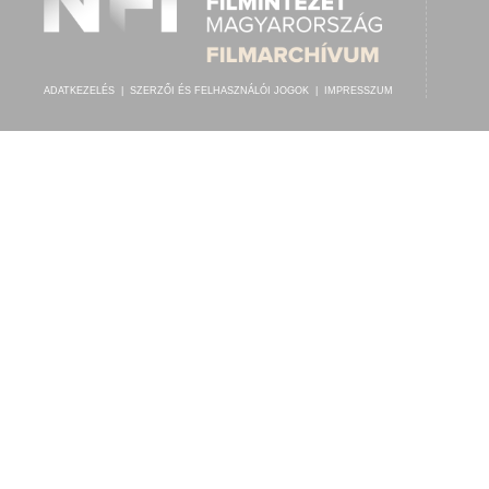
ADATKEZELÉS
|
SZERZŐI ÉS FELHASZNÁLÓI JOGOK
|
IMPRESSZUM