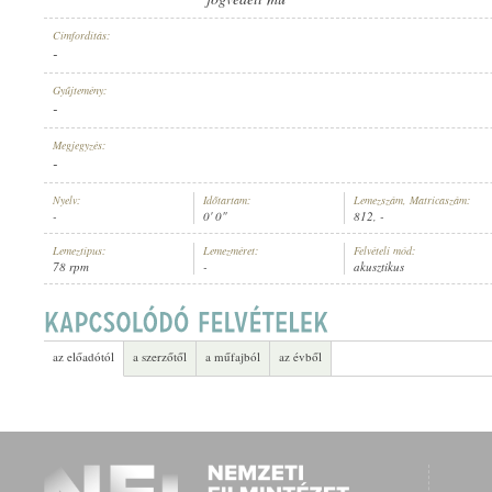
Címfordítás:
-
Gyűjtemény:
-
ELŐADÓ:
Megjegyzés:
-
Nyelv:
Időtartam:
Lemezszám, Matricaszám:
-
0' 0"
812, -
Lemeztípus:
Lemezméret:
Felvételi mód:
78 rpm
-
akusztikus
az előadótól
a szerzőtől
a műfajból
az évből