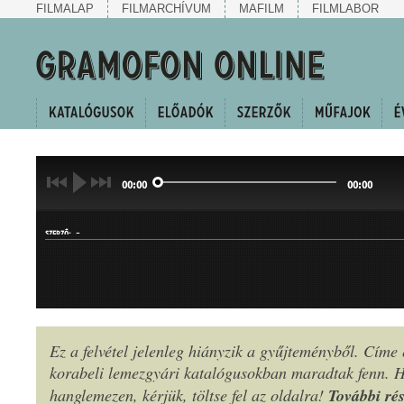
FILMALAP
FILMARCHÍVUM
MAFILM
FILMLABOR
00:00
00:00
-
SZERZŐ:
Ez a felvétel jelenleg hiányzik a gyűjteményből. Címe
korabeli lemezgyári katalógusokban maradtak fenn.
MŰFAJ:
További rés
hanglemezen, kérjük, töltse fel az oldalra!