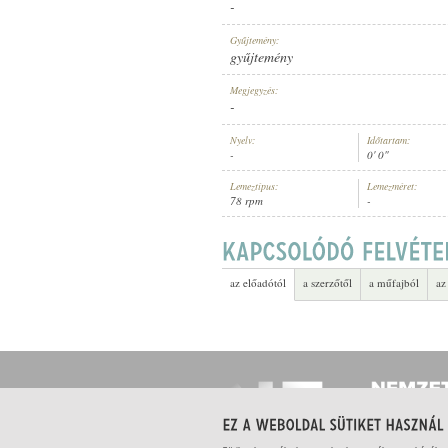
-
Gyűjtemény:
gyűjtemény
Megjegyzés:
-
ELŐADÓ:
Nyelv:
Időtartam:
-
0' 0"
Lemeztípus:
Lemezméret:
78 rpm
-
az előadótól
a szerzőtől
a műfajból
az