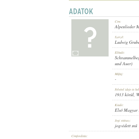
Cím:
Alpenlieder 
1913 KÖRÜL
MEGJELENÉS IDEJE:
Szerző:
Ludwig Grub
Előadó:
Schrammelbeg
und Auer)
Műfaj:
-
ELSŐ MAGYAR HANGLEMEZ GYÁR
KIADÓ:
Felvétel ideje és hel
1913 körül
, 
Kiadó:
Első Magyar
Jogi státusz:
jogvédett mű
816
LEMEZSZÁM:
Címfordítás: