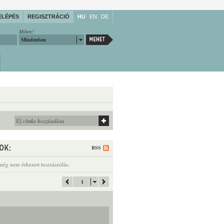
ELÉPÉS
REGISZTRÁCIÓ
HU
EN
DE
Miben?
Mindenben
RSS
még nem érkezett hozzászólás.
1