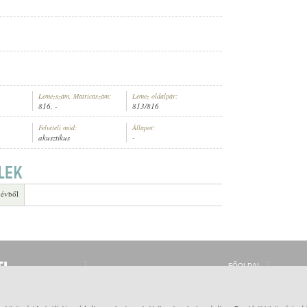
Lemezszám, Matricaszám:
Lemez oldalpár:
816, -
813/816
Felvételi mód:
Állapot:
akusztikus
-
 évből
FŐOLDAL
BELÉPÉS
REGISZTRÁCIÓ
MI EZ?
SÚGÓ