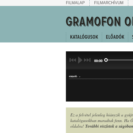
FILMALAP
FILMARCHÍVUM
00:00
-
SZERZŐ:
Ez a felvétel jelenleg hiányzik a gyű
katalógusokban maradtak fenn. Ha Ön
MŰFAJ:
oldalra!
További részletek a súgóba