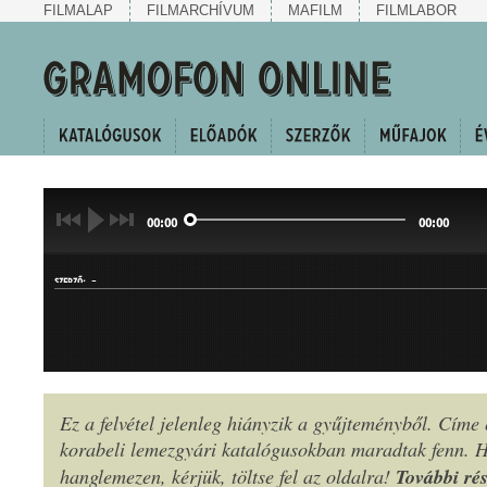
FILMALAP
FILMARCHÍVUM
MAFILM
FILMLABOR
00:00
00:00
-
SZERZŐ:
Ez a felvétel jelenleg hiányzik a gyűjteményből. Címe
korabeli lemezgyári katalógusokban maradtak fenn.
MŰFAJ:
További rés
hanglemezen, kérjük, töltse fel az oldalra!