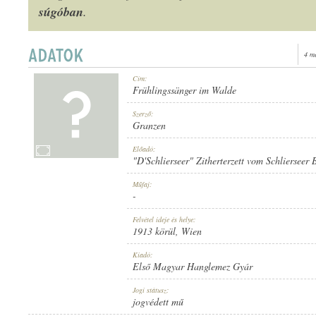
súgóban
.
4 m
1913 KÖRÜL
Cím:
MEGJELENÉS IDEJE:
Frühlingssänger im Walde
Szerző:
Granzen
Előadó:
"D'Schlierseer" Zitherterzett vom Schlierseer
ELSŐ MAGYAR HANGLEMEZ GYÁR
Műfaj:
KIADÓ:
-
Felvétel ideje és helye:
1913 körül
, Wien
Kiadó:
Első Magyar Hanglemez Gyár
820
Jogi státusz:
LEMEZSZÁM:
jogvédett mű