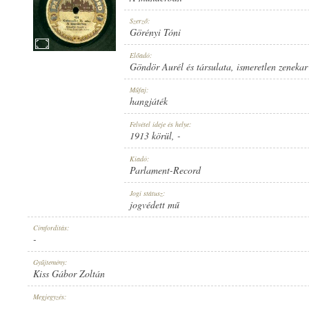
Szerző:
Görényi Tóni
Előadó:
Göndör Aurél és társulata
,
ismeretlen zenekar
1913 KÖRÜL
MEGJELENÉS IDEJE:
Műfaj:
hangjáték
Felvétel ideje és helye:
1913 körül
, -
Kiadó:
Parlament-Record
PARLAMENT-RECORD
KIADÓ:
Jogi státusz:
jogvédett mű
Címfordítás:
-
Gyűjtemény:
Kiss Gábor Zoltán
834
LEMEZSZÁM:
Megjegyzés:
-