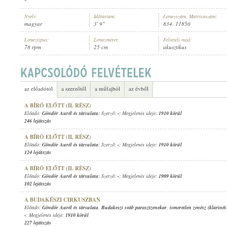
Nyelv:
Időtartam:
Lemezszám, Matricaszám:
magyar
3' 9"
834, 11850
Lemeztípus:
Lemezméret:
Felvételi mód:
78 rpm
25 cm
akusztikus
GÖNDÖR AURÉL ÉS TÁRSULATA
,
ISMERETLEN ZENEKAR
ELŐADÓ:
az előadótól
a szerzőtől
a műfajból
az évből
A BÍRÓ ELŐTT (II. RÉSZ)
Előadó:
Göndör Aurél és társulata
; Szerző:
-
; Megjelenés ideje:
1910 körül
246 lejátszás
A BÍRÓ ELŐTT (II. RÉSZ)
Előadó:
Göndör Aurél és társulata
; Szerző:
-
; Megjelenés ideje:
1910 körül
124 lejátszás
A BÍRÓ ELŐTT (II. RÉSZ)
Előadó:
Göndör Aurél és társulata
; Szerző:
-
; Megjelenés ideje:
1909 körül
102 lejátszás
A BUDAKÉSZI CIRKUSZBAN
Előadó:
Göndör Aurél és társulata
,
Budakeszi sváb parasztzenekar
,
ismeretlen zenész (klarinét
-
; Megjelenés ideje:
1910 körül
227 lejátszás