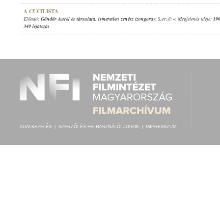
A CUCILISTA
Előadó:
Göndör Aurél és társulata
,
ismeretlen zenész (zongora)
; Szerző:
-
; Megjelenés ideje:
190
349 lejátszás
ADATKEZELÉS
|
SZERZŐI ÉS FELHASZNÁLÓI JOGOK
|
IMPRESSZUM