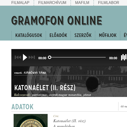
FILMALAP
FILMARCHÍVUM
MAFILM
FILMLABOR
00:00
00:00
GÖRÉNYI TÓNI
SZERZŐ:
Katonaélet (II. rész)
Kulcsszavak:
patriotizmus
osztrák-magyar monarchia
jelenet
68 m
HANGJÁTÉK
Cím:
MŰFAJ:
Katonaélet (II. rész)
A mundérban