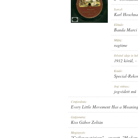
Szerző:
Karl Hoschna
Előadó:
Banda Marci i
1912 KÖRÜL
MEGJELENÉS IDEJE:
Műfaj:
ragtime
Felvétel ideje és hel
1912 körül
, -
Kiadó:
Special-Reko
SPECIAL-REKORD
KIADÓ:
Jogi státusz:
jogvédett mű
Címfordítás:
Every Little Movement Has a Meaning
Gyűjtemény:
Kiss Gábor Zoltán
11180
LEMEZSZÁM:
Megjegyzés:
"Csókszanatórium" - operett. "Madame