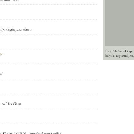
fj. cigányzenekara
Ha a felvétellel kap
ye:
kérjük,
regisztráljon
rd
 All Its Own
 Sherry" (1910), musical vaudeville.