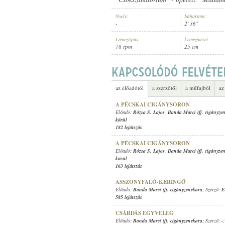
Nyelv:
Időtartam:
-
2' 36"
Lemeztípus:
Lemezméret:
78 rpm
25 cm
BANDA MARCI IFJ. CIGÁNYZENEK
ELŐADÓ:
az előadótól
a szerzőtől
a műfajból
az
A PÉCSKAI CIGÁNYSORON
Előadó:
Rózsa S. Lajos
,
Banda Marci ifj. cigányze
körül
182 lejátszás
A PÉCSKAI CIGÁNYSORON
Előadó:
Rózsa S. Lajos
,
Banda Marci ifj. cigányze
körül
163 lejátszás
ASSZONYFALÓ-KERINGŐ
Előadó:
Banda Marci ifj. cigányzenekara
; Szerző:
E
585 lejátszás
CSÁRDÁS EGYVELEG
Előadó:
Banda Marci ifj. cigányzenekara
; Szerző:
-