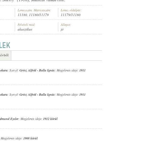
Lemezszám, Matricaszám:
Lemez oldalpár:
11180, 11180/11179
11179/11180
Felvételi mód:
Állapot:
akusztikus
jó
ARA
 évből
nekara
; Szerző:
Grósz Alfréd
-
Balla Ignác
; Megjelenés ideje:
1911
nekara
; Szerző:
Grósz Alfréd
-
Balla Ignác
; Megjelenés ideje:
1911
dmund Eysler
; Megjelenés ideje:
1912 körül
; Megjelenés ideje:
1908 körül