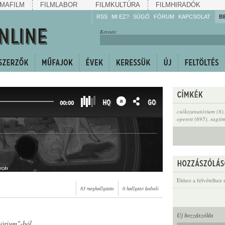
MAFILM
FILMLABOR
FILMKULTÚRA
FILMHIRADÓK
RSS
MI EZ?
SÚGÓ
FÓRUM
KAPCSOLAT
B
Hallgassa!
Keresés:
Gyarapítsa!
Kövesse!
Ossza meg!
HQ
GO
00:00
csókszanatórium (8)
operett (695)
,
ragti
ozás
Ehhez a felvételhez 
83 meghallgatás
0 hallgató kedveli
Új hozzászólás
tórium"-ból