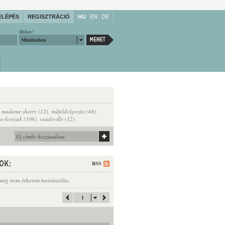
ELÉPÉS
REGISZTRÁCIÓ
HU
EN
DE
Miben?
Mindenben
,
madame sherry (12)
,
műfeldolgozás (48)
,
me-korszak (106)
,
vaudeville (12)
RSS
még nem érkezett hozzászólás.
1