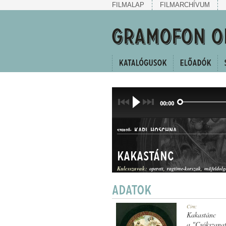
FILMALAP
FILMARCHÍVUM
00:00
KARL HOSCHNA
SZERZŐ:
Kakastánc
Kulcsszavak:
operett
ragtime-korszak
műfeldolg
RAGTIME
Cím:
MŰFAJ:
Kakastánc
a "Csókszana