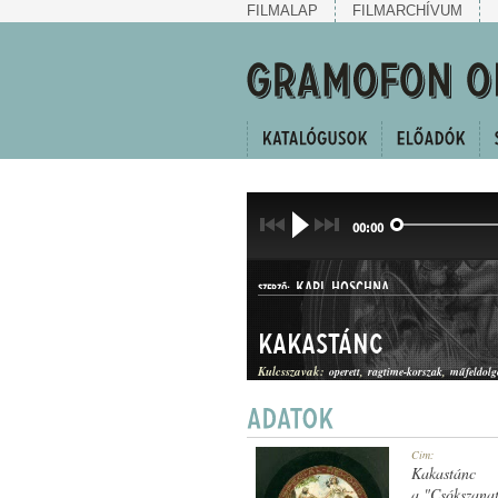
FILMALAP
FILMARCHÍVUM
00:00
KARL HOSCHNA
SZERZŐ:
Kakastánc
Kulcsszavak:
operett
ragtime-korszak
műfeldolg
RAGTIME
Cím:
MŰFAJ:
Kakastánc
a "Csókszana