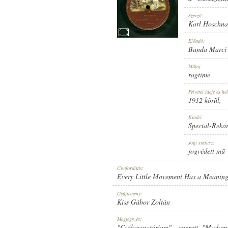
Szerző:
Karl Hoschna
Előadó:
Banda Marci i
1912 KÖRÜL
MEGJELENÉS IDEJE:
Műfaj:
ragtime
Felvétel ideje és hel
1912 körül
, -
Kiadó:
Special-Reko
SPECIAL-REKORD
KIADÓ:
Jogi státusz:
jogvédett mű
Címfordítás:
Every Little Movement Has a Meaning
Gyűjtemény:
Kiss Gábor Zoltán
11180
LEMEZSZÁM:
Megjegyzés:
"Csókszanatórium" - operett. "Madame