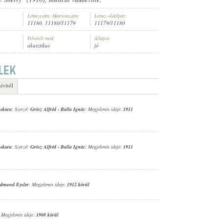
Lemezszám, Matricaszám:
Lemez oldalpár:
11180, 11180/11179
11179/11180
Felvételi mód:
Állapot:
akusztikus
jó
ARA
 évből
nekara
; Szerző:
Grósz Alfréd
-
Balla Ignác
; Megjelenés ideje:
1911
nekara
; Szerző:
Grósz Alfréd
-
Balla Ignác
; Megjelenés ideje:
1911
dmund Eysler
; Megjelenés ideje:
1912 körül
; Megjelenés ideje:
1908 körül