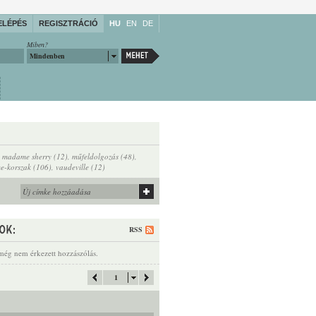
ELÉPÉS
REGISZTRÁCIÓ
HU
EN
DE
Miben?
Mindenben
,
madame sherry (12)
,
műfeldolgozás (48)
,
me-korszak (106)
,
vaudeville (12)
RSS
még nem érkezett hozzászólás.
1