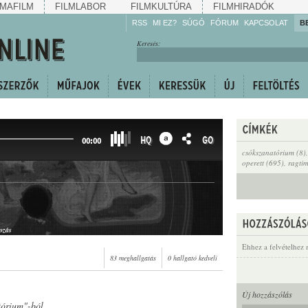
MAFILM
FILMLABOR
FILMKULTÚRA
FILMHIRADÓK
RSS
MI EZ?
SÚGÓ
FÓRUM
KAPCSOLAT
B
Hallgassa!
Keresés:
Gyarapítsa!
Kövesse!
Ossza meg!
HQ
GO
00:00
csókszanatórium (8)
operett (695)
,
ragti
ozás
Ehhez a felvételhez 
83 meghallgatás
0 hallgató kedveli
Új hozzászólás
tórium"-ból