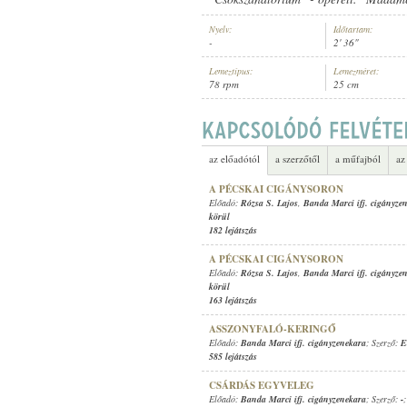
Nyelv:
Időtartam:
-
2' 36"
Lemeztípus:
Lemezméret:
78 rpm
25 cm
BANDA MARCI IFJ. CIGÁNYZENEK
ELŐADÓ:
az előadótól
a szerzőtől
a műfajból
az
A PÉCSKAI CIGÁNYSORON
Előadó:
Rózsa S. Lajos
,
Banda Marci ifj. cigányze
körül
182 lejátszás
A PÉCSKAI CIGÁNYSORON
Előadó:
Rózsa S. Lajos
,
Banda Marci ifj. cigányze
körül
163 lejátszás
ASSZONYFALÓ-KERINGŐ
Előadó:
Banda Marci ifj. cigányzenekara
; Szerző:
E
585 lejátszás
CSÁRDÁS EGYVELEG
Előadó:
Banda Marci ifj. cigányzenekara
; Szerző:
-