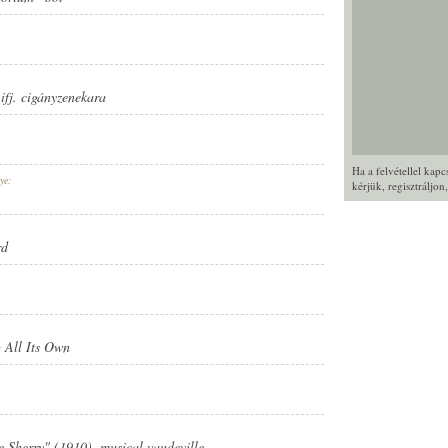
fj. cigányzenekara
Ha a felvétellel kap
ye:
kérjük,
regisztráljon
rd
 All Its Own
 Sherry" (1910), musical vaudeville.