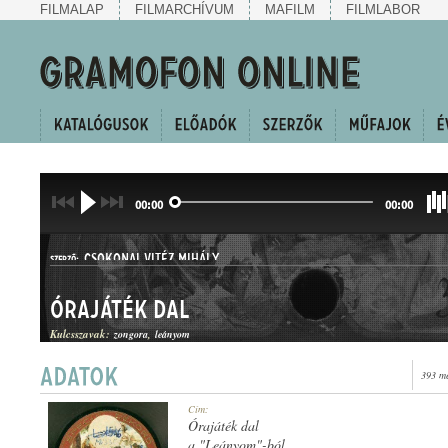
FILMALAP
FILMARCHÍVUM
MAFILM
FILMLABOR
00:00
00:00
CSOKONAI VITÉZ MIHÁLY
SZERZŐ:
Órajáték dal
Kulcsszavak:
zongora
leányom
393 me
BETÉTDAL
Cím:
MŰFAJ:
Órajáték dal
a "Leányom"-ból