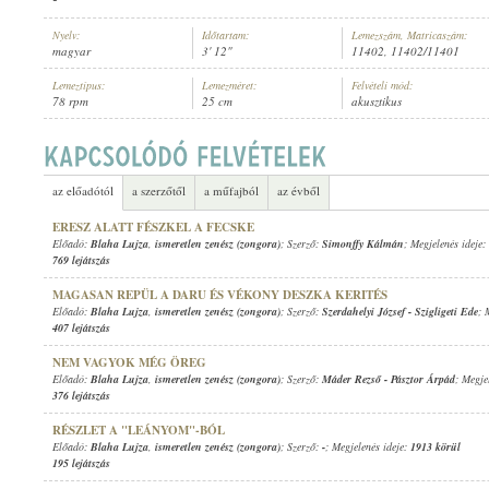
Nyelv:
Időtartam:
Lemezszám, Matricaszám:
magyar
3' 12"
11402, 11402/11401
Lemeztípus:
Lemezméret:
Felvételi mód:
78 rpm
25 cm
akusztikus
BLAHA LUJZA
,
ISMERETLEN ZENÉSZ (ZONGORA)
ELŐADÓ:
az előadótól
a szerzőtől
a műfajból
az évből
ERESZ ALATT FÉSZKEL A FECSKE
Előadó:
Blaha Lujza
,
ismeretlen zenész (zongora)
; Szerző:
Simonffy Kálmán
; Megjelenés ideje:
769 lejátszás
MAGASAN REPÜL A DARU ÉS VÉKONY DESZKA KERITÉS
Előadó:
Blaha Lujza
,
ismeretlen zenész (zongora)
; Szerző:
Szerdahelyi József
-
Szigligeti Ede
; 
407 lejátszás
NEM VAGYOK MÉG ÖREG
Előadó:
Blaha Lujza
,
ismeretlen zenész (zongora)
; Szerző:
Máder Rezső
-
Pásztor Árpád
; Megje
376 lejátszás
RÉSZLET A "LEÁNYOM"-BÓL
Előadó:
Blaha Lujza
,
ismeretlen zenész (zongora)
; Szerző:
-
; Megjelenés ideje:
1913 körül
195 lejátszás