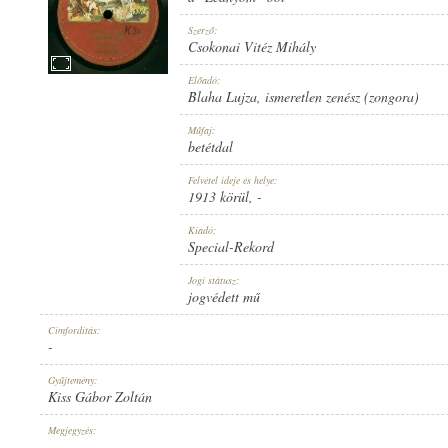
Szerző:
Csokonai Vitéz Mihály
Előadó:
Blaha Lujza
,
ismeretlen zenész (zongora)
1913 KÖRÜL
MEGJELENÉS IDEJE:
Műfaj:
betétdal
Felvétel ideje és helye:
1913 körül
, -
Kiadó:
Special-Rekord
SPECIAL-REKORD
KIADÓ:
Jogi státusz:
jogvédett mű
Címfordítás:
-
Gyűjtemény:
Kiss Gábor Zoltán
11402
LEMEZSZÁM:
Megjegyzés:
-