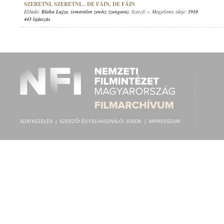
SZERETNI, SZERETNI... DE FÁIN, DE FÁIN
Előadó:
Blaha Lujza
,
ismeretlen zenész (zongora)
; Szerző:
-
; Megjelenés ideje:
1910
443 lejátszás
ADATKEZELÉS
|
SZERZŐI ÉS FELHASZNÁLÓI JOGOK
|
IMPRESSZUM