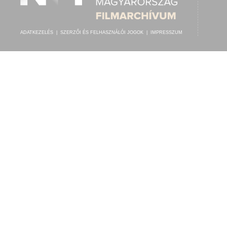
ADATKEZELÉS
|
SZERZŐI ÉS FELHASZNÁLÓI JOGOK
|
IMPRESSZUM