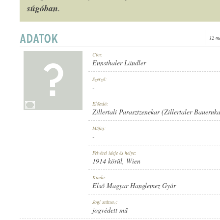
súgóban
.
12 m
1914 KÖRÜL
Cím:
MEGJELENÉS IDEJE:
Ennsthaler Ländler
Szerző:
-
Előadó:
Zillertali Parasztzenekar (Zillertaler Bauernka
ELSŐ MAGYAR HANGLEMEZ GYÁR
Műfaj:
KIADÓ:
-
Felvétel ideje és helye:
1914 körül
, Wien
Kiadó:
Első Magyar Hanglemez Gyár
910
Jogi státusz:
LEMEZSZÁM:
jogvédett mű