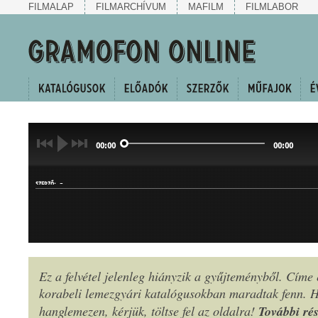
FILMALAP
FILMARCHÍVUM
MAFILM
FILMLABOR
00:00
00:00
-
SZERZŐ:
Ez a felvétel jelenleg hiányzik a gyűjteményből. Címe
korabeli lemezgyári katalógusokban maradtak fenn.
MŰFAJ:
További rés
hanglemezen, kérjük, töltse fel az oldalra!