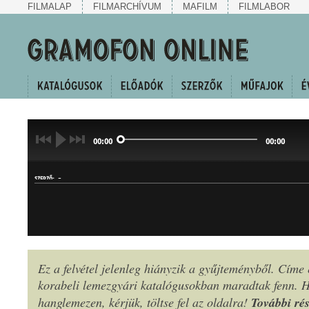
FILMALAP
FILMARCHÍVUM
MAFILM
FILMLABOR
00:00
00:00
-
SZERZŐ:
Ez a felvétel jelenleg hiányzik a gyűjteményből. Címe
korabeli lemezgyári katalógusokban maradtak fenn.
MŰFAJ:
További rés
hanglemezen, kérjük, töltse fel az oldalra!