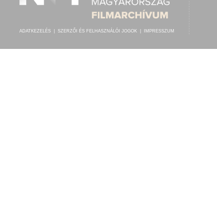
ADATKEZELÉS
|
SZERZŐI ÉS FELHASZNÁLÓI JOGOK
|
IMPRESSZUM