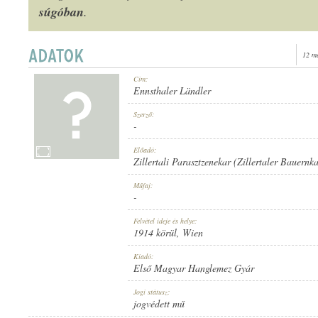
súgóban
.
12 m
1914 KÖRÜL
Cím:
MEGJELENÉS IDEJE:
Ennsthaler Ländler
Szerző:
-
Előadó:
Zillertali Parasztzenekar (Zillertaler Bauernka
ELSŐ MAGYAR HANGLEMEZ GYÁR
Műfaj:
KIADÓ:
-
Felvétel ideje és helye:
1914 körül
, Wien
Kiadó:
Első Magyar Hanglemez Gyár
910
Jogi státusz:
LEMEZSZÁM:
jogvédett mű