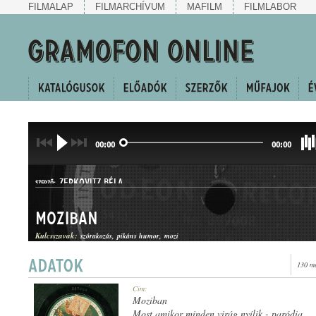
FILMALAP
FILMARCHÍVUM
MAFILM
FILMLABOR
00:00
00:00
ZERKOVITZ BÉLA
SZERZŐ:
Moziban
Kulcsszavak:
szórakozás
pikáns humor
mozi
130 me
HUMOROS JELENET
Cím:
MŰFAJ:
Moziban
Most amikor minden virág nyílik - paródia