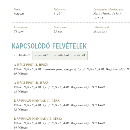
Nyelv:
Időtartam:
Lemezszám, Matricaszám:
magyar
3' 12"
No. 307008., 5413 /
Be.573
Lemeztípus:
Lemezméret:
Felvételi mód:
78 rpm
25 cm
akusztikus
SZŐKE SZAKÁLL
,
SOLTI HERMIN
,
ISMERETLEN ZENEKAR
ELŐADÓ:
az előadótól
a szerzőtől
a műfajból
az évből
A RÉGI PEST (I. RÉSZ)
Előadó:
Szőke Szakáll
,
ismeretlen zenész (zongora)
; Szerző:
Szőke Szakáll
; Megjelenés ideje:
19
69 lejátszás
A RÉGI PEST (II. RÉSZ)
Előadó:
Szőke Szakáll
; Szerző:
Szőke Szakáll
; Megjelenés ideje:
1915 körül
48 lejátszás
KÁVÉHÁZI KONRÁD (I. RÉSZ)
Előadó:
Szőke Szakáll
; Szerző:
Szőke Szakáll
; Megjelenés ideje:
1915 körül
72 lejátszás
KÁVÉHÁZI KONRÁD (II. RÉSZ)
Előadó:
Szőke Szakáll
; Szerző:
Szőke Szakáll
; Megjelenés ideje:
1915 körül
54 lejátszás