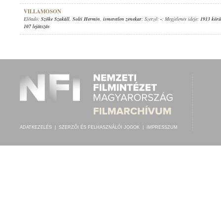
VILLAMOSON
Előadó:
Szőke Szakáll
,
Solti Hermin
,
ismeretlen zenekar
; Szerző:
-
; Megjelenés ideje:
1913 körü
107 lejátszás
ADATKEZELÉS
|
SZERZŐI ÉS FELHASZNÁLÓI JOGOK
|
IMPRESSZUM