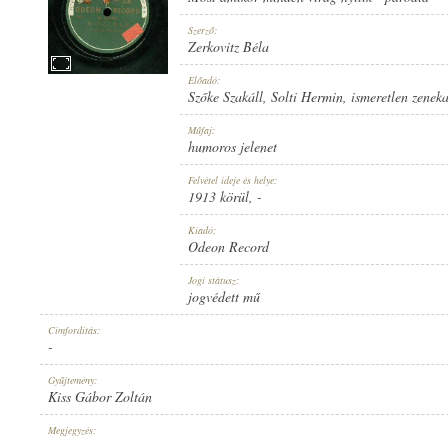
Szerző:
Zerkovitz Béla
Előadó:
Szőke Szakáll
,
Solti Hermin
,
ismeretlen zenek
1913 KÖRÜL
MEGJELENÉS IDEJE:
Műfaj:
humoros jelenet
Felvétel ideje és helye:
1913 körül
, -
Kiadó:
Odeon Record
ODEON RECORD
KIADÓ:
Jogi státusz:
jogvédett mű
Címfordítás:
-
Gyűjtemény:
Kiss Gábor Zoltán
NO. 307008.
LEMEZSZÁM:
Megjegyzés:
-