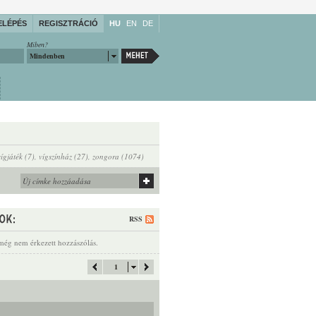
ELÉPÉS
REGISZTRÁCIÓ
HU
EN
DE
Miben?
Mindenben
vígjáték (7)
,
vígszínház (27)
,
zongora (1074)
RSS
még nem érkezett hozzászólás.
1