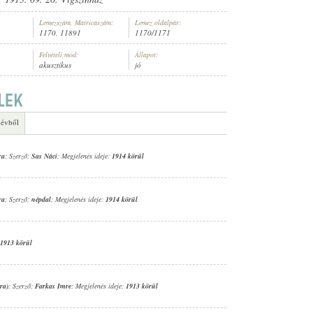
Lemezszám, Matricaszám:
Lemez oldalpár:
1170, 11891
1170/1171
Felvételi mód:
Állapot:
akusztikus
jó
KÁROLY (ZONGORA)
 évből
ra
; Szerző:
Sas Náci
; Megjelenés ideje:
1914 körül
ra
; Szerző:
népdal
; Megjelenés ideje:
1914 körül
1913 körül
ra)
; Szerző:
Farkas Imre
; Megjelenés ideje:
1913 körül