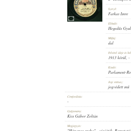
Szerző:
Farkas Imre
Előadó:
Hegedűs Gyu
1913 KÖRÜL
MEGJELENÉS IDEJE:
Műfaj:
dal
Felvétel ideje és hel
1913 körül
, -
Kiadó:
Parlament-Re
PARLAMENT-RECORD
KIADÓ:
Jogi státusz:
jogvédett mű
Címfordítás:
-
Gyűjtemény:
Kiss Gábor Zoltán
1170
LEMEZSZÁM:
Megjegyzés:
"Hónapos szoba" - vígjáték. Bemutató: