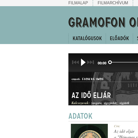
FILMALAP
FILMARCHÍVUM
00:00
FARKAS IMRE
SZERZŐ:
Az idő eljár
Kulcsszavak:
zongora
vígszínház
vígjáték
DAL
Cím:
MŰFAJ:
Az idő eljár
a "Hónapos s