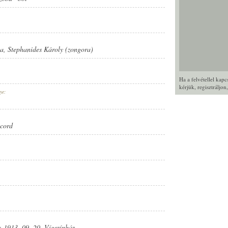
la
,
Stephanides Károly (zongora)
Ha a felvétellel kap
kérjük,
regisztráljon
ye:
cord
 1913. 09. 20. Vígszínház