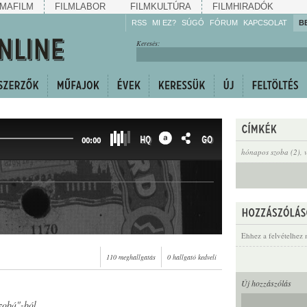
MAFILM
FILMLABOR
FILMKULTÚRA
FILMHIRADÓK
RSS
MI EZ?
SÚGÓ
FÓRUM
KAPCSOLAT
B
Hallgassa!
Keresés:
Gyarapítsa!
Kövesse!
Ossza meg!
HQ
GO
00:00
hónapos szoba (2)
,
Ehhez a felvételhez 
110 meghallgatás
0 hallgató kedveli
Új hozzászólás
zobá"-ból