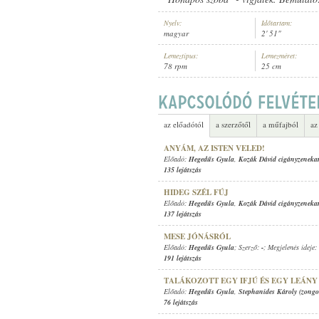
Nyelv:
Időtartam:
magyar
2' 51"
Lemeztípus:
Lemezméret:
78 rpm
25 cm
HEGEDŰS GYULA
,
STEPHANIDES 
ELŐADÓ:
az előadótól
a szerzőtől
a műfajból
az
ANYÁM, AZ ISTEN VELED!
Előadó:
Hegedűs Gyula
,
Kozák Dávid cigányzeneka
135 lejátszás
HIDEG SZÉL FÚJ
Előadó:
Hegedűs Gyula
,
Kozák Dávid cigányzeneka
137 lejátszás
MESE JÓNÁSRÓL
Előadó:
Hegedűs Gyula
; Szerző:
-
; Megjelenés ideje:
191 lejátszás
TALÁKOZOTT EGY IFJÚ ÉS EGY LEÁNY
Előadó:
Hegedűs Gyula
,
Stephanides Károly (zongo
76 lejátszás