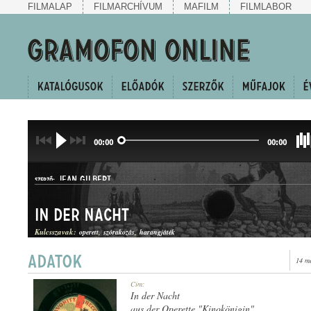
FILMALAP
FILMARCHÍVUM
MAFILM
FILMLABOR
00:00
00:00
JEAN GILBERT
SZERZŐ:
In der Nacht
Kulcsszavak:
operett
szórakozás
harangjáték
14 m
TWO-STEP
Cím:
MŰFAJ:
In der Nacht
aus der Operette "Kinokönigin"