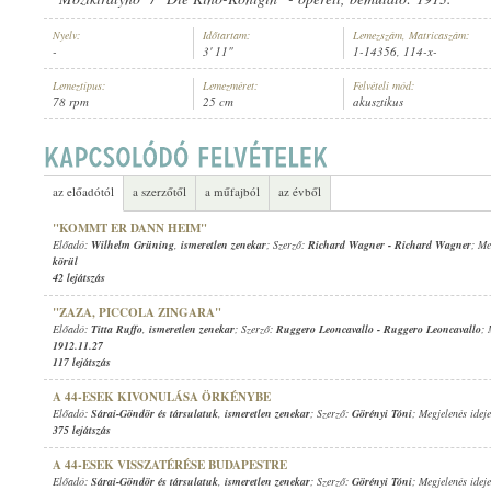
Nyelv:
Időtartam:
Lemezszám, Matricaszám:
-
3' 11"
1-14356, 114-x-
Lemeztípus:
Lemezméret:
Felvételi mód:
78 rpm
25 cm
akusztikus
ISMERETLEN ZENEKAR
,
R. WEISS (HARANGJÁTÉK)
ELŐADÓ:
az előadótól
a szerzőtől
a műfajból
az évből
"KOMMT ER DANN HEIM"
Előadó:
Wilhelm Grüning
,
ismeretlen zenekar
; Szerző:
Richard Wagner
-
Richard Wagner
; Me
körül
42 lejátszás
"ZAZA, PICCOLA ZINGARA"
Előadó:
Titta Ruffo
,
ismeretlen zenekar
; Szerző:
Ruggero Leoncavallo
-
Ruggero Leoncavallo
; 
1912.11.27
117 lejátszás
A 44-ESEK KIVONULÁSA ÖRKÉNYBE
Előadó:
Sárai-Göndör és társulatuk
,
ismeretlen zenekar
; Szerző:
Görényi Tóni
; Megjelenés idej
375 lejátszás
A 44-ESEK VISSZATÉRÉSE BUDAPESTRE
Előadó:
Sárai-Göndör és társulatuk
,
ismeretlen zenekar
; Szerző:
Görényi Tóni
; Megjelenés idej