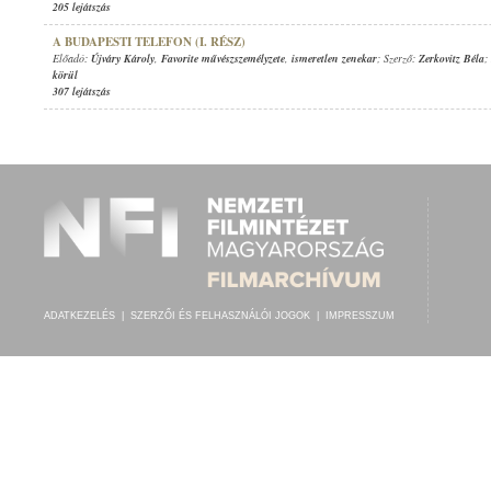
205 lejátszás
A BUDAPESTI TELEFON (I. RÉSZ)
Előadó:
Újváry Károly
,
Favorite művészszemélyzete
,
ismeretlen zenekar
; Szerző:
Zerkovitz Béla
;
körül
307 lejátszás
ADATKEZELÉS
|
SZERZŐI ÉS FELHASZNÁLÓI JOGOK
|
IMPRESSZUM