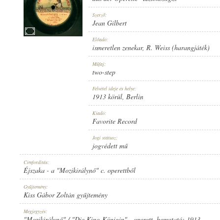
Szerző:
Jean Gilbert
Előadó:
ismeretlen zenekar
,
R. Weiss (harangjáték)
1913 KÖRÜL
MEGJELENÉS IDEJE:
Műfaj:
two-step
Felvétel ideje és helye:
1913 körül
, Berlin
Kiadó:
Favorite Record
FAVORITE RECORD
KIADÓ:
Jogi státusz:
jogvédett mű
Címfordítás:
Éjszaka - a "Mozikirálynő" c. operettből
Gyűjtemény:
Kiss Gábor Zoltán gyűjtemény
1-14356
LEMEZSZÁM:
Megjegyzés:
"Mozikirálynő" / "Die Kino-Königin" - operett, bemutató: 1913.