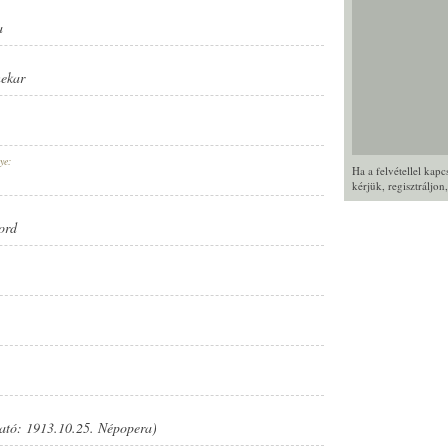
a
nekar
ye:
Ha a felvétellel kap
kérjük,
regisztráljon
ord
ató: 1913.10.25. Népopera)