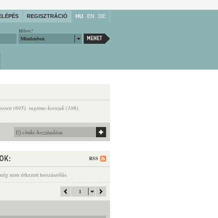
ELÉPÉS
REGISZTRÁCIÓ
HU
EN
DE
Miben?
Mindenben
perett (695)
,
ragtime-korszak (106)
,
RSS
még nem érkezett hozzászólás.
1