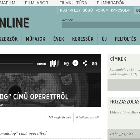
MAFILM
FILMLABOR
FILMKULTÚRA
FILMHIRADÓK
RSS
MI EZ?
SÚGÓ
FÓRUM
KAPCSOLAT
B
Hallgassa!
Keresés:
Gyarapítsa!
Kövesse!
Ossza meg!
HQ
GO
00:00
katonadolog (15)
,
o
soldatenglück (13)
og" című operettből
og
Ehhez a felvételhez 
145 meghallgatás
0 hallgató kedveli
onadolog" című operettből
Új hozzászólás