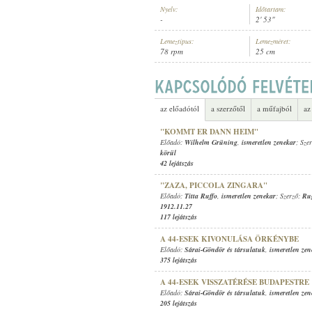
Nyelv:
Időtartam:
-
2' 53"
Lemeztípus:
Lemezméret:
78 rpm
25 cm
ISMERETLEN ZENEKAR
ELŐADÓ:
az előadótól
a szerzőtől
a műfajból
az
"KOMMT ER DANN HEIM"
Előadó:
Wilhelm Grüning
,
ismeretlen zenekar
; Sze
körül
42 lejátszás
"ZAZA, PICCOLA ZINGARA"
Előadó:
Titta Ruffo
,
ismeretlen zenekar
; Szerző:
Ru
1912.11.27
117 lejátszás
A 44-ESEK KIVONULÁSA ÖRKÉNYBE
Előadó:
Sárai-Göndör és társulatuk
,
ismeretlen zen
375 lejátszás
A 44-ESEK VISSZATÉRÉSE BUDAPESTRE
Előadó:
Sárai-Göndör és társulatuk
,
ismeretlen zen
205 lejátszás