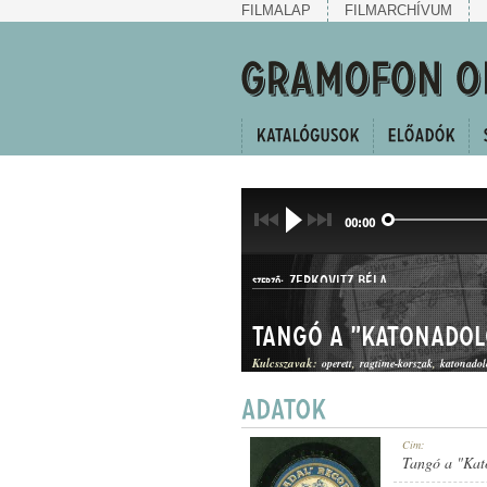
FILMALAP
FILMARCHÍVUM
00:00
ZERKOVITZ BÉLA
SZERZŐ:
Tangó a "Katonadol
Kulcsszavak:
operett
ragtime-korszak
katonadol
TANGÓ
Cím:
MŰFAJ:
Tangó a "Kat