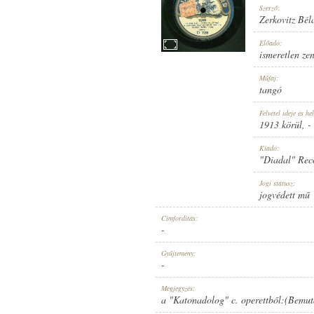
Szerző:
Zerkovitz Bél
Előadó:
ismeretlen ze
1913 KÖRÜL
Műfaj:
MEGJELENÉS IDEJE:
tangó
Felvétel ideje és hel
1913 körül
, -
Kiadó:
"Diadal" Rec
"DIADAL" RECORD
Jogi státusz:
KIADÓ:
jogvédett mű
Címfordítás:
-
Gyűjtemény:
-
D 728
Megjegyzés:
LEMEZSZÁM:
a "Katonadolog" c. operettből:(Bemut