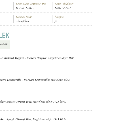
Lemezszám, Matricaszám:
Lemez oldalpár:
D 728, 58872
58872/58873
Felvételi mód:
Állapot:
akusztikus
jó
 évből
rző:
Richard Wagner
-
Richard Wagner
; Megjelenés ideje:
1905
ggero Leoncavallo
-
Ruggero Leoncavallo
; Megjelenés ideje:
ekar
; Szerző:
Görényi Tóni
; Megjelenés ideje:
1913 körül
ekar
; Szerző:
Görényi Tóni
; Megjelenés ideje:
1913 körül