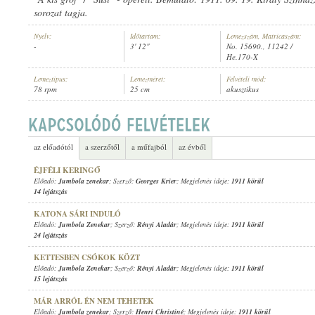
sorozat tagja.
Nyelv:
Időtartam:
Lemezszám, Matricaszám:
-
3' 12"
No. 15690., 11242 /
He.170-X
JUMBOLA ZENEKAR
Lemeztípus:
Lemezméret:
Felvételi mód:
ELŐADÓ:
78 rpm
25 cm
akusztikus
az előadótól
a szerzőtől
a műfajból
az évből
ÉJFÉLI KERINGŐ
Előadó:
Jumbola zenekar
; Szerző:
Georges Krier
; Megjelenés ideje:
1911 körül
14 lejátszás
KATONA SÁRI INDULÓ
Előadó:
Jumbola Zenekar
; Szerző:
Rényi Aladár
; Megjelenés ideje:
1911 körül
24 lejátszás
KETTESBEN CSÓKOK KÖZT
Előadó:
Jumbola Zenekar
; Szerző:
Rényi Aladár
; Megjelenés ideje:
1911 körül
15 lejátszás
MÁR ARRÓL ÉN NEM TEHETEK
Előadó:
Jumbola zenekar
; Szerző:
Henri Christiné
; Megjelenés ideje:
1911 körül