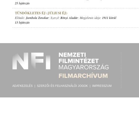
25 lejátszás
TÜNDÖKLETES ÉJ (JÚLIUSI ÉJ)
Előadó:
Jumbola Zenekar
; Szerző:
Rényi Aladár
; Megjelenés ideje:
1911 körül
13 lejátszás
ADATKEZELÉS
|
SZERZŐI ÉS FELHASZNÁLÓI JOGOK
|
IMPRESSZUM