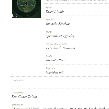
Szerző:
Rényi Aladár
Előadó:
Jumbola Zenekar
1911 KÖRÜL
MEGJELENÉS IDEJE:
Műfaj:
operettbetét-egyveleg
Felvétel ideje és helye:
1911 körül
, Budapest
Kiadó:
Jumbola-Record
JUMBOLA-RECORD
KIADÓ:
Jogi státusz:
jogvédett mű
Címfordítás:
-
Gyűjtemény:
Kiss Gábor Zoltán
NO. 15690.
LEMEZSZÁM:
Megjegyzés:
"A kis gróf" / "Susi" - operett. Bemutató: 1911. 09. 19. Király Szính