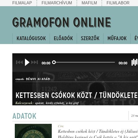
FILMALAP
FILMARCHÍVUM
MAFILM
FILMLABOR
00:00
00:00
RÉNYI ALADÁR
SZERZŐ:
Kulcsszavak:
operett
király színház
a kis gróf
23 m
OPERETTBETÉT-EGYVELEG
Cím:
MŰFAJ:
Kettesben csókok közt / Tündökletes éj (Júliusi
Holdfény keringő és Csók kettős a "A kis gróf"