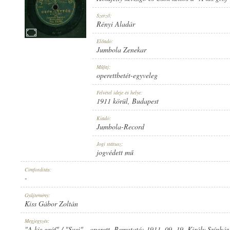
Szerző:
Rényi Aladár
Előadó:
Jumbola Zenekar
1911 KÖRÜL
MEGJELENÉS IDEJE:
Műfaj:
operettbetét-egyveleg
Felvétel ideje és helye:
1911 körül
, Budapest
Kiadó:
Jumbola-Record
JUMBOLA-RECORD
KIADÓ:
Jogi státusz:
jogvédett mű
Címfordítás:
-
Gyűjtemény:
Kiss Gábor Zoltán
NO. 15690.
LEMEZSZÁM:
Megjegyzés:
"A kis gróf" / "Susi" - operett. Bemutató: 1911. 09. 19. Király Szính