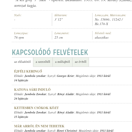
sorozat tagja.
Nyelv:
Időtartam:
Lemezszám, Matricaszám:
-
3' 12"
No. 15690., 11242 /
He.170-X
JUMBOLA ZENEKAR
Lemeztípus:
Lemezméret:
Felvételi mód:
ELŐADÓ:
78 rpm
25 cm
akusztikus
az előadótól
a szerzőtől
a műfajból
az évből
ÉJFÉLI KERINGŐ
Előadó:
Jumbola zenekar
; Szerző:
Georges Krier
; Megjelenés ideje:
1911 körül
14 lejátszás
KATONA SÁRI INDULÓ
Előadó:
Jumbola Zenekar
; Szerző:
Rényi Aladár
; Megjelenés ideje:
1911 körül
24 lejátszás
KETTESBEN CSÓKOK KÖZT
Előadó:
Jumbola Zenekar
; Szerző:
Rényi Aladár
; Megjelenés ideje:
1911 körül
15 lejátszás
MÁR ARRÓL ÉN NEM TEHETEK
Előadó:
Jumbola zenekar
; Szerző:
Henri Christiné
; Megjelenés ideje:
1911 körül