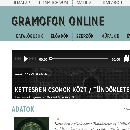
FILMALAP
FILMARCHÍVUM
MAFILM
FILMLABOR
00:00
00:00
RÉNYI ALADÁR
SZERZŐ:
Kulcsszavak:
operett
király színház
a kis gróf
23 m
OPERETTBETÉT-EGYVELEG
Cím:
MŰFAJ:
Kettesben csókok közt / Tündökletes éj (Júliusi
Holdfény keringő és Csók kettős a "A kis gróf"