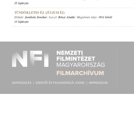
25 lejátszás
TÜNDÖKLETES ÉJ (JÚLIUSI ÉJ)
Előadó:
Jumbola Zenekar
; Szerző:
Rényi Aladár
; Megjelenés ideje:
1911 körül
13 lejátszás
ADATKEZELÉS
|
SZERZŐI ÉS FELHASZNÁLÓI JOGOK
|
IMPRESSZUM