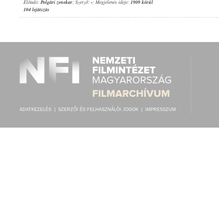
Előadó:
Polgári zenekar
; Szerző:
-
; Megjelenés ideje:
1909 körül
104 lejátszás
ADATKEZELÉS
|
SZERZŐI ÉS FELHASZNÁLÓI JOGOK
|
IMPRESSZUM