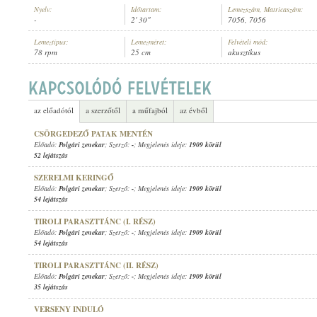
Nyelv:
Időtartam:
Lemezszám, Matricaszám:
-
2' 30"
7056, 7056
Lemeztípus:
Lemezméret:
Felvételi mód:
78 rpm
25 cm
akusztikus
POLGÁRI ZENEKAR
ELŐADÓ:
az előadótól
a szerzőtől
a műfajból
az évből
CSÖRGEDEZŐ PATAK MENTÉN
Előadó:
Polgári zenekar
; Szerző:
-
; Megjelenés ideje:
1909 körül
52 lejátszás
SZERELMI KERINGŐ
Előadó:
Polgári zenekar
; Szerző:
-
; Megjelenés ideje:
1909 körül
54 lejátszás
TIROLI PARASZTTÁNC (I. RÉSZ)
Előadó:
Polgári zenekar
; Szerző:
-
; Megjelenés ideje:
1909 körül
54 lejátszás
TIROLI PARASZTTÁNC (II. RÉSZ)
Előadó:
Polgári zenekar
; Szerző:
-
; Megjelenés ideje:
1909 körül
35 lejátszás
VERSENY INDULÓ