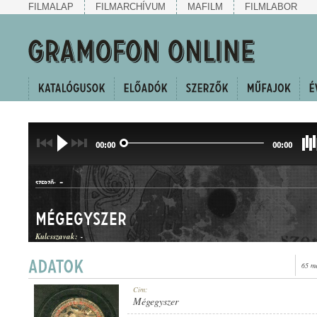
FILMALAP
FILMARCHÍVUM
MAFILM
FILMLABOR
00:00
00:00
-
SZERZŐ:
Mégegyszer
Kulcsszavak:
-
65 m
POLKA
Cím:
MŰFAJ:
Mégegyszer