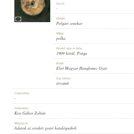
Szerző:
-
Előadó:
Polgári zenekar
1909 KÖRÜL
Műfaj:
MEGJELENÉS IDEJE:
polka
Felvétel ideje és helye:
1909 körül
, Prága
Kiadó:
Első Magyar Hanglemez Gyár
ELSŐ MAGYAR HANGLEMEZ GYÁR
Jogi státusz:
KIADÓ:
árvamű
Címfordítás:
-
Gyűjtemény:
Kiss Gábor Zoltán
7056
Megjegyzés:
LEMEZSZÁM:
Adatok az eredeti gyári katalógusból.