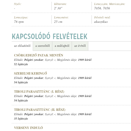
Nyelv:
Időtartam:
Lemezszám, Matricaszám:
-
2' 30"
7056, 7056
Lemeztípus:
Lemezméret:
Felvételi mód:
78 rpm
25 cm
akusztikus
POLGÁRI ZENEKAR
ELŐADÓ:
az előadótól
a szerzőtől
a műfajból
az évből
CSÖRGEDEZŐ PATAK MENTÉN
Előadó:
Polgári zenekar
; Szerző:
-
; Megjelenés ideje:
1909 körül
52 lejátszás
SZERELMI KERINGŐ
Előadó:
Polgári zenekar
; Szerző:
-
; Megjelenés ideje:
1909 körül
54 lejátszás
TIROLI PARASZTTÁNC (I. RÉSZ)
Előadó:
Polgári zenekar
; Szerző:
-
; Megjelenés ideje:
1909 körül
54 lejátszás
TIROLI PARASZTTÁNC (II. RÉSZ)
Előadó:
Polgári zenekar
; Szerző:
-
; Megjelenés ideje:
1909 körül
35 lejátszás
VERSENY INDULÓ