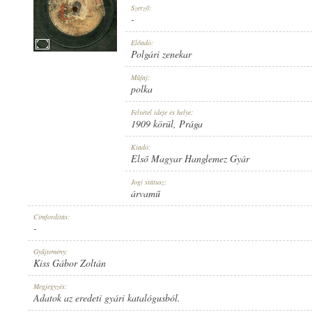
Szerző:
-
Előadó:
Polgári zenekar
1909 KÖRÜL
Műfaj:
MEGJELENÉS IDEJE:
polka
Felvétel ideje és helye:
1909 körül
, Prága
Kiadó:
Első Magyar Hanglemez Gyár
ELSŐ MAGYAR HANGLEMEZ GYÁR
Jogi státusz:
KIADÓ:
árvamű
Címfordítás:
-
Gyűjtemény:
Kiss Gábor Zoltán
7056
Megjegyzés:
LEMEZSZÁM:
Adatok az eredeti gyári katalógusból.