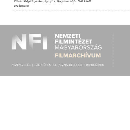
Előadó:
Polgári zenekar
; Szerző:
-
; Megjelenés ideje:
1909 körül
104 lejátszás
ADATKEZELÉS
|
SZERZŐI ÉS FELHASZNÁLÓI JOGOK
|
IMPRESSZUM