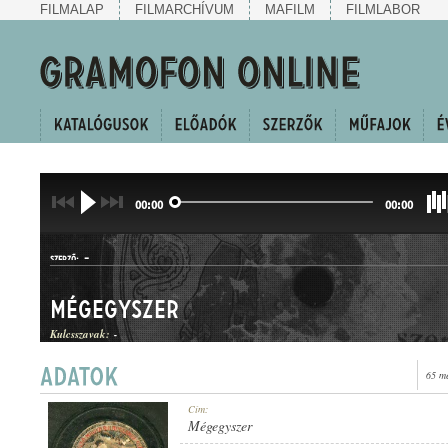
FILMALAP
FILMARCHÍVUM
MAFILM
FILMLABOR
00:00
00:00
-
SZERZŐ:
Mégegyszer
Kulcsszavak:
-
65 m
POLKA
Cím:
MŰFAJ:
Mégegyszer