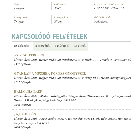
Nyelv:
Időtartam:
Lemezszám, Matricaszám:
magyar
3' 6"
HUCM 185, ODK 331
Lemeztípus:
Lemezméret:
Felvételi mód:
78 rpm
25 cm
elektromos
ÁKOS STEFI
,
H.M.V. TÁNCZENEKAR
ELŐADÓ:
az előadótól
a szerzőtől
a műfajból
az évből
AZ ELSŐ PERCBEN
Előadó:
Ákos Stefi
,
Magyar Rádió Tánczenekara
; Szerző:
Bánki L.
-
Lóránd Gy.
; Megjelenés id
1337 lejátszás
GYAKRAN A MUZSIKA POMPÁS GYÓGYSZER
Előadó:
Ákos Stefi
,
Magyar Rádió Tánczenekara
; Szerző:
Orlay Jenő
-
Halász Rudolf
; Megjelen
1257 lejátszás
HALLÓ, HA RÁÉR
Előadó:
Ákos Stefi
,
"Módos" vokálegyüttes
,
Magyar Rádió Tánczenekara
, Vezényel:
Gyulai-Gaá
Tamás
-
Rákosi János
; Megjelenés ideje:
1958 körül
2540 lejátszás
JAJ, A HELÉN
Előadó:
Ákos Stefi
,
Gáspár Endre
,
H.M.V. Tánczenekar (Arr: Buttola Ede)
; Szerző:
Horváth J
Megjelenés ideje:
1946 körül
1428 lejátszás