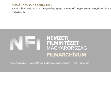
MAGÁT NAGYON SZERETTEM
Előadó:
Ákos Stefi
,
H.M.V. Tánczenekar
; Szerző:
Herrer Pál
-
Zágon István
; Megjelenés ideje:
656 lejátszás
ADATKEZELÉS
|
SZERZŐI ÉS FELHASZNÁLÓI JOGOK
|
IMPRESSZUM