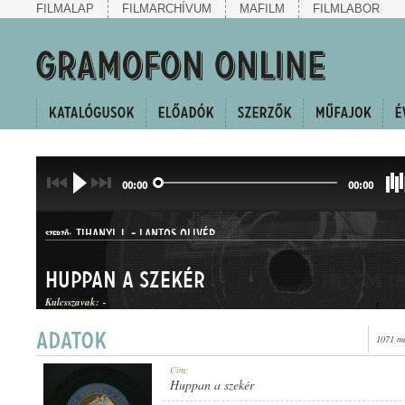
FILMALAP
FILMARCHÍVUM
MAFILM
FILMLABOR
00:00
00:00
TIHANYI J.
-
LANTOS OLIVÉR
SZERZŐ:
Huppan a szekér
Kulcsszavak:
-
1071 me
BOOGIE-WOOGIE
Cím:
MŰFAJ:
Huppan a szekér