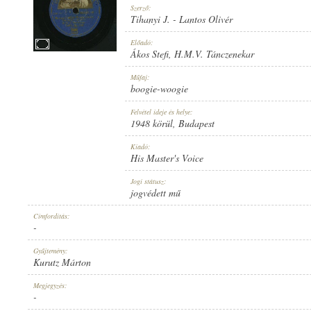
Szerző:
Tihanyi J.
-
Lantos Olivér
Előadó:
Ákos Stefi
,
H.M.V. Tánczenekar
1948 KÖRÜL
Műfaj:
MEGJELENÉS IDEJE:
boogie-woogie
Felvétel ideje és helye:
1948 körül
, Budapest
Kiadó:
His Master's Voice
HIS MASTER'S VOICE
Jogi státusz:
KIADÓ:
jogvédett mű
Címfordítás:
-
Gyűjtemény:
Kurutz Márton
HUCM 185
Megjegyzés:
LEMEZSZÁM:
-