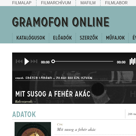
FILMALAP
FILMARCHÍVUM
MAFILM
FILMLABOR
00:00
00:00
FRÁTER LÓRÁND
-
ZILAHI BALÁZS ISTVÁN
SZERZŐ:
Mit susog a fehér akác
Kulcsszavak:
-
206 me
HALLGATÓ
Cím:
MŰFAJ:
Mit susog a fehér akác