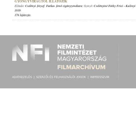
GYÖNGYVIRÁGTÓL ILLATOZIK
Előadó:
Cselényi József
,
Farkas Jenő cigányzenekara
; Szerző:
Cselényiné Fóthy Frici
-
Kulinyi
1939
176 lejátszás
ADATKEZELÉS
|
SZERZŐI ÉS FELHASZNÁLÓI JOGOK
|
IMPRESSZUM