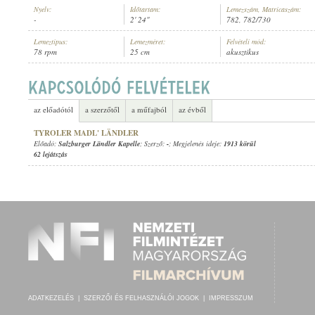
Nyelv:
Időtartam:
Lemezszám, Matricaszám:
-
2' 24"
782, 782/730
Lemeztípus:
Lemezméret:
Felvételi mód:
78 rpm
25 cm
akusztikus
SALZBURGER LÄNDLER KAPELLE
ELŐADÓ:
az előadótól
a szerzőtől
a műfajból
az évből
TYROLER MADL' LÄNDLER
Előadó:
Salzburger Ländler Kapelle
; Szerző:
-
; Megjelenés ideje:
1913 körül
62 lejátszás
ADATKEZELÉS
|
SZERZŐI ÉS FELHASZNÁLÓI JOGOK
|
IMPRESSZUM