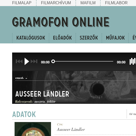
FILMALAP
FILMARCHÍVUM
MAFILM
FILMLABOR
00:00
00:00
-
SZERZŐ:
Ausseer Ländler
Kulcsszavak:
ausztria
folklór
64 m
Cím:
MŰFAJ:
Ausseer Ländler