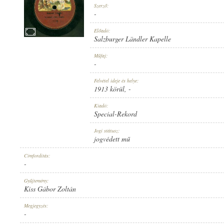
Szerző:
-
Előadó:
Salzburger Ländler Kapelle
1913 KÖRÜL
Műfaj:
MEGJELENÉS IDEJE:
-
Felvétel ideje és helye:
1913 körül
, -
Kiadó:
Special-Rekord
SPECIAL-REKORD
Jogi státusz:
KIADÓ:
jogvédett mű
Címfordítás:
-
Gyűjtemény:
Kiss Gábor Zoltán
782
Megjegyzés:
LEMEZSZÁM:
-