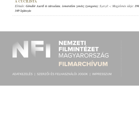
A CUCILISTA
Előadó:
Göndör Aurél és társulata
,
ismeretlen zenész (zongora)
; Szerző:
-
; Megjelenés ideje:
190
349 lejátszás
ADATKEZELÉS
|
SZERZŐI ÉS FELHASZNÁLÓI JOGOK
|
IMPRESSZUM