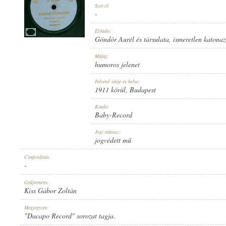
Szerző:
-
Előadó:
Göndör Aurél és társulata
,
ismeretlen katona
GÖNDÖR AURÉL ÉS TÁRSULATA
,
ISMERETLEN KATONAZENEKAR
Műfaj:
ELŐADÓ:
humoros jelenet
Felvétel ideje és helye:
1911 körül
, Budapest
Kiadó:
Baby-Record
-
Jogi státusz:
SZERZŐ:
jogvédett mű
Címfordítás:
-
Gyűjtemény:
Kiss Gábor Zoltán
HUMOROS JELENET
Megjegyzés:
MŰFAJ:
"Dacapo Record" sorozat tagja.