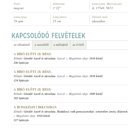
Nyelv:
Időtartam:
Lemezszám, Matricaszám:
magyar
3' 22"
A. 17549, 5673
Lemeztípus:
Lemezméret:
Felvételi mód:
78 rpm
25 cm
akusztikus
1911 KÖRÜL
MEGJELENÉS IDEJE:
az előadótól
a szerzőtől
a műfajból
az évből
A BÍRÓ ELŐTT (II. RÉSZ)
Előadó:
Göndör Aurél és társulata
; Szerző:
-
; Megjelenés ideje:
1910 körül
246 lejátszás
A BÍRÓ ELŐTT (II. RÉSZ)
Előadó:
Göndör Aurél és társulata
; Szerző:
-
; Megjelenés ideje:
1910 körül
124 lejátszás
A BÍRÓ ELŐTT (II. RÉSZ)
Előadó:
Göndör Aurél és társulata
; Szerző:
-
; Megjelenés ideje:
1909 körül
102 lejátszás
A BUDAKÉSZI CIRKUSZBAN
Előadó:
Göndör Aurél és társulata
,
Budakeszi sváb parasztzenekar
,
ismeretlen zenész (klarinét
-
; Megjelenés ideje:
1910 körül
227 lejátszás