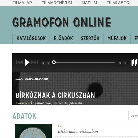
FILMALAP
FILMARCHÍVUM
MAFILM
FILMLABOR
00:00
00:00
BABY-RECORD
KIADÓ:
Bírkóznak a cirkuszban
Kulcsszavak:
patriotizmus
szórakozás
falusi élet
31 m
A. 17549
Cím:
LEMEZSZÁM:
Bírkóznak a cirkuszban