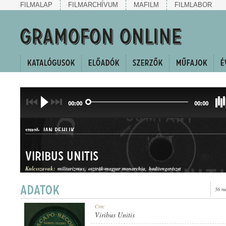
FILMALAP
FILMARCHÍVUM
MAFILM
FILMLABOR
00:00
00:00
JAN PEHLIK
SZERZŐ:
Viribus Unitis
Kulcsszavak:
militarizmus
osztrák-magyar monarchia
haditengerészet
56 m
INDULÓ
Cím:
MŰFAJ:
Viribus Unitis