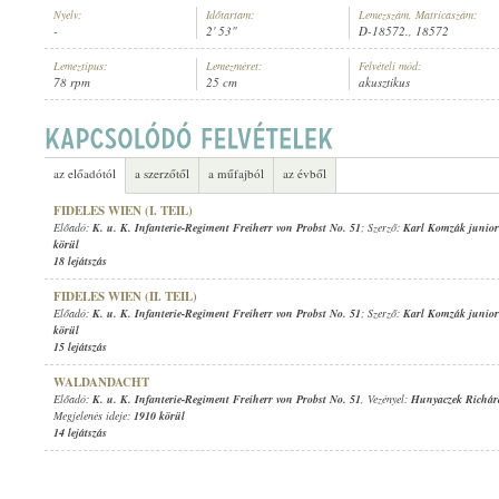
Nyelv:
Időtartam:
Lemezszám, Matricaszám:
-
2' 53"
D-18572., 18572
Lemeztípus:
Lemezméret:
Felvételi mód:
78 rpm
25 cm
akusztikus
K. U. K. INFANTERIE-REGIMENT FREIHERR VON PROBST NO. 51
ELŐADÓ:
az előadótól
a szerzőtől
a műfajból
az évből
FIDELES WIEN (I. TEIL)
Előadó:
K. u. K. Infanterie-Regiment Freiherr von Probst No. 51
; Szerző:
Karl Komzák junior
körül
18 lejátszás
FIDELES WIEN (II. TEIL)
Előadó:
K. u. K. Infanterie-Regiment Freiherr von Probst No. 51
; Szerző:
Karl Komzák junior
körül
15 lejátszás
WALDANDACHT
Előadó:
K. u. K. Infanterie-Regiment Freiherr von Probst No. 51
, Vezényel:
Hunyaczek Richár
Megjelenés ideje:
1910 körül
14 lejátszás