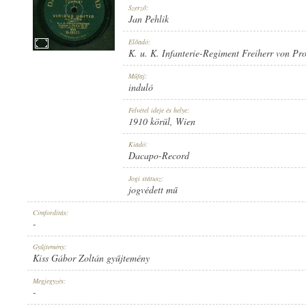
Szerző:
Jan Pehlik
Előadó:
K. u. K. Infanterie-Regiment Freiherr von Pr
1910 KÖRÜL
Műfaj:
MEGJELENÉS IDEJE:
induló
Felvétel ideje és helye:
1910 körül
, Wien
Kiadó:
Dacapo-Record
DACAPO-RECORD
Jogi státusz:
KIADÓ:
jogvédett mű
Címfordítás:
-
Gyűjtemény:
Kiss Gábor Zoltán gyűjtemény
D-18572.
Megjegyzés:
LEMEZSZÁM:
-