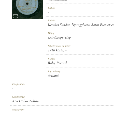
Szerző:
-
Előadó:
Kerekes Sándor
,
Nyiregyházai Sárai Elemér c
1910 KÖRÜL
MEGJELENÉS IDEJE:
Műfaj:
csárdásegyveleg
Felvétel ideje és helye:
1910 körül
, -
Kiadó:
Baby-Record
BABY-RECORD
KIADÓ:
Jogi státusz:
árvamű
Címfordítás:
-
Gyűjtemény:
Kiss Gábor Zoltán
NO. 868.
LEMEZSZÁM:
Megjegyzés:
-