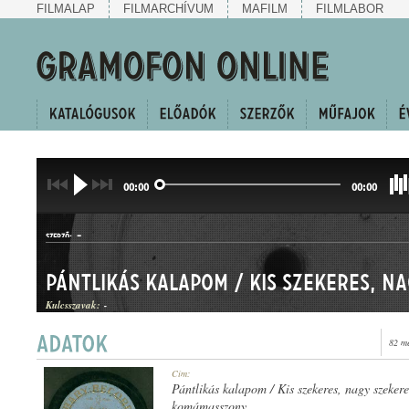
FILMALAP
FILMARCHÍVUM
MAFILM
FILMLABOR
00:00
00:00
-
SZERZŐ:
Kulcsszavak:
-
82 m
CSÁRDÁSEGYVELEG
Cím:
MŰFAJ:
Pántlikás kalapom / Kis szekeres, nagy szeker
komámasszony