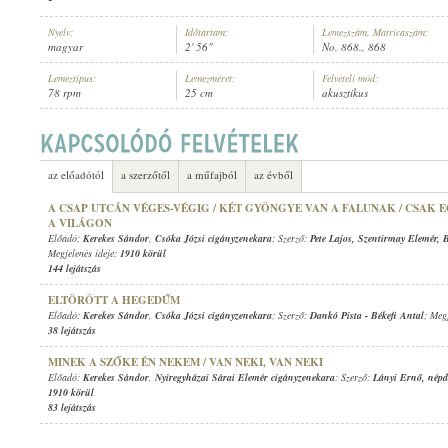
Nyelv:
Időtartam:
Lemezszám, Matricaszám:
magyar
2' 56"
No. 868., 868
Lemeztípus:
Lemezméret:
Felvételi mód:
78 rpm
25 cm
akusztikus
KEREKES SÁNDOR
,
NYIREGYHÁZAI SÁRAI ELEMÉR CIGÁNYZENEKA
ELŐADÓ:
az előadótól
a szerzőtől
a műfajból
az évből
A CSAP UTCÁN VÉGES-VÉGIG / KÉT GYÖNGYE VAN A FALUNAK / CSAK 
A VILÁGON
Előadó:
Kerekes Sándor
,
Csóka Józsi cigányzenekara
; Szerző:
Pete Lajos
,
Szentirmay Elemér
,
B
Megjelenés ideje:
1910 körül
144 lejátszás
ELTÖRÖTT A HEGEDŰM
Előadó:
Kerekes Sándor
,
Csóka Józsi cigányzenekara
; Szerző:
Dankó Pista
-
Békefi Antal
; Meg
38 lejátszás
MINEK A SZŐKE ÉN NEKEM / VAN NEKI, VAN NEKI
Előadó:
Kerekes Sándor
,
Nyiregyházai Sárai Elemér cigányzenekara
; Szerző:
Lányi Ernő
,
népd
1910 körül
83 lejátszás