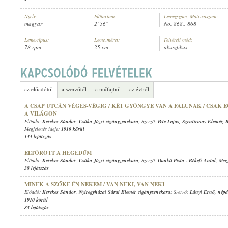
Nyelv:
Időtartam:
Lemezszám, Matricaszám:
magyar
2' 56"
No. 868., 868
Lemeztípus:
Lemezméret:
Felvételi mód:
78 rpm
25 cm
akusztikus
KEREKES SÁNDOR
,
NYIREGYHÁZAI SÁRAI ELEMÉR CIGÁNYZENEKA
ELŐADÓ:
az előadótól
a szerzőtől
a műfajból
az évből
A CSAP UTCÁN VÉGES-VÉGIG / KÉT GYÖNGYE VAN A FALUNAK / CSAK 
A VILÁGON
Előadó:
Kerekes Sándor
,
Csóka Józsi cigányzenekara
; Szerző:
Pete Lajos
,
Szentirmay Elemér
,
B
Megjelenés ideje:
1910 körül
144 lejátszás
ELTÖRÖTT A HEGEDŰM
Előadó:
Kerekes Sándor
,
Csóka Józsi cigányzenekara
; Szerző:
Dankó Pista
-
Békefi Antal
; Meg
38 lejátszás
MINEK A SZŐKE ÉN NEKEM / VAN NEKI, VAN NEKI
Előadó:
Kerekes Sándor
,
Nyiregyházai Sárai Elemér cigányzenekara
; Szerző:
Lányi Ernő
,
népd
1910 körül
83 lejátszás