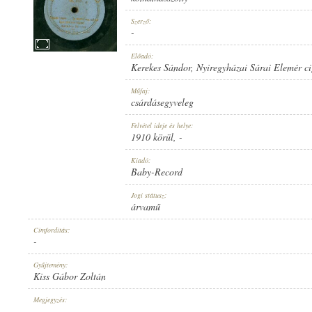
Szerző:
-
Előadó:
Kerekes Sándor
,
Nyiregyházai Sárai Elemér c
1910 KÖRÜL
MEGJELENÉS IDEJE:
Műfaj:
csárdásegyveleg
Felvétel ideje és helye:
1910 körül
, -
Kiadó:
Baby-Record
BABY-RECORD
KIADÓ:
Jogi státusz:
árvamű
Címfordítás:
-
Gyűjtemény:
Kiss Gábor Zoltán
NO. 868.
LEMEZSZÁM:
Megjegyzés:
-