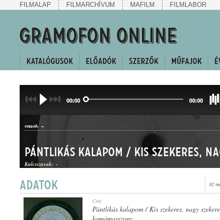
FILMALAP
FILMARCHÍVUM
MAFILM
FILMLABOR
00:00
00:00
-
SZERZŐ:
Kulcsszavak:
-
82 m
CSÁRDÁSEGYVELEG
Cím:
MŰFAJ:
Pántlikás kalapom / Kis szekeres, nagy szeker
komámasszony