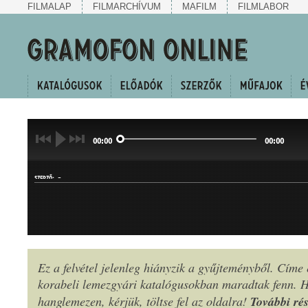
FILMALAP
FILMARCHÍVUM
MAFILM
FILMLABOR
00:00
00:00
-
SZERZŐ:
Ez a felvétel jelenleg hiányzik a gyűjteményből. Címe
korabeli lemezgyári katalógusokban maradtak fenn.
MŰFAJ:
További rés
hanglemezen, kérjük, töltse fel az oldalra!