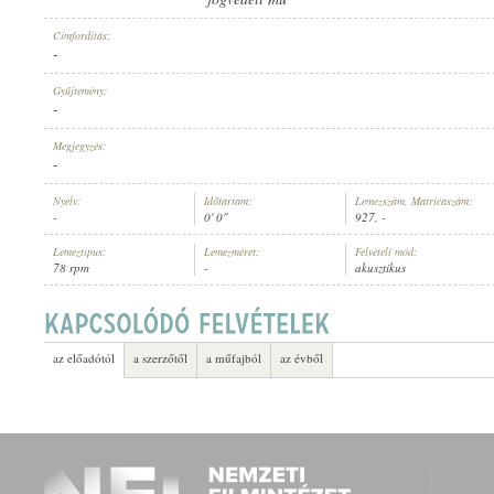
Címfordítás:
-
Gyűjtemény:
-
ELŐADÓ:
Megjegyzés:
-
Nyelv:
Időtartam:
Lemezszám, Matricaszám:
-
0' 0"
927, -
Lemeztípus:
Lemezméret:
Felvételi mód:
78 rpm
-
akusztikus
az előadótól
a szerzőtől
a műfajból
az évből