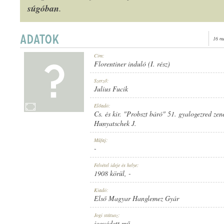
súgóban
.
16 m
1908 KÖRÜL
Cím:
MEGJELENÉS IDEJE:
Florentiner induló (I. rész)
Szerző:
Julius Fucik
Előadó:
Cs. és kir. "Probszt báró" 51. gyalogezred zen
Hunyatschek J.
ELSŐ MAGYAR HANGLEMEZ GYÁR
KIADÓ:
Műfaj:
-
Felvétel ideje és helye:
1908 körül
, -
Kiadó:
Első Magyar Hanglemez Gyár
927
LEMEZSZÁM:
Jogi státusz:
jogvédett mű