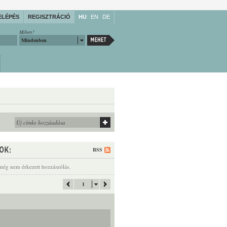
ELÉPÉS
REGISZTRÁCIÓ
HU
EN
DE
Miben?
Mindenben
RSS
még nem érkezett hozzászólás.
1