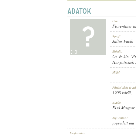
Cím:
Florentiner in
1908 KÖRÜL
MEGJELENÉS IDEJE:
Szerző:
Julius Fucik
Előadó:
Cs. és kir. "
Hunyatschek 
Műfaj:
-
ELSŐ MAGYAR HANGLEMEZ GYÁR
KIADÓ:
Felvétel ideje és hel
1908 körül
, -
Kiadó:
Első Magyar
Jogi státusz:
jogvédett mű
927
LEMEZSZÁM:
Címfordítás: