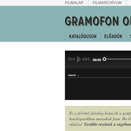
FILMALAP
FILMARCHÍVUM
00:00
-
SZERZŐ:
Ez a felvétel jelenleg hiányzik a gyű
katalógusokban maradtak fenn. Ha Ön
MŰFAJ:
oldalra!
További részletek a súgóba