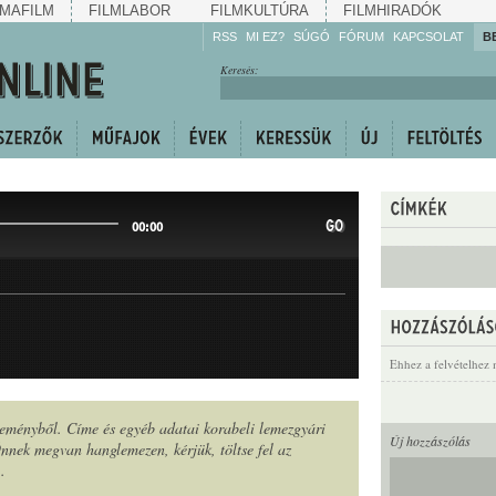
MAFILM
FILMLABOR
FILMKULTÚRA
FILMHIRADÓK
RSS
MI EZ?
SÚGÓ
FÓRUM
KAPCSOLAT
B
Hallgassa!
Keresés:
Gyarapítsa!
Kövesse!
Ossza meg!
GO
00:00
Ehhez a felvételhez 
jteményből. Címe és egyéb adatai korabeli lemezgyári
Új hozzászólás
nek megvan hanglemezen, kérjük, töltse fel az
n
.