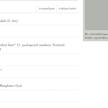
16 meghallgatás
0 hallgató kedveli
duló (I. rész)
Ha a felvétellel kap
kérjük,
regisztráljon
Probszt báró" 51. gyalogezred zenekara
, Vezényel:
J.
ye:
 Hanglemez Gyár