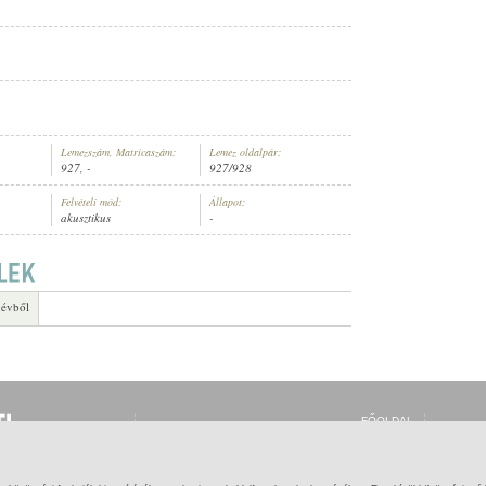
Lemezszám, Matricaszám:
Lemez oldalpár:
927, -
927/928
Felvételi mód:
Állapot:
akusztikus
-
 évből
FŐOLDAL
BELÉPÉS
REGISZTRÁCIÓ
MI EZ?
SÚGÓ