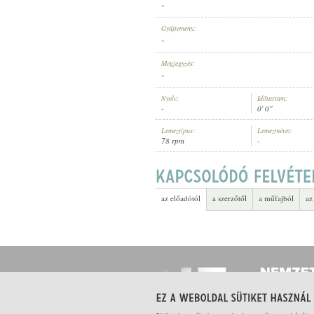
-
Gyűjtemény:
-
Megjegyzés:
-
ELŐADÓ:
Nyelv:
Időtartam:
-
0' 0"
Lemeztípus:
Lemezméret:
78 rpm
-
az előadótól
a szerzőtől
a műfajból
az