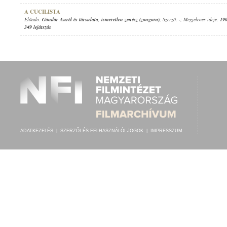
A CUCILISTA
Előadó:
Göndör Aurél és társulata
,
ismeretlen zenész (zongora)
; Szerző:
-
; Megjelenés ideje:
190
349 lejátszás
ADATKEZELÉS
|
SZERZŐI ÉS FELHASZNÁLÓI JOGOK
|
IMPRESSZUM