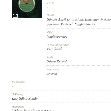
Szerző:
-
Előadó:
Göndör Aurél és társulata
,
Ismeretlen énekese
zenekara
, Vezényel:
Szeghő Sándor
1913 KÖRÜL
MEGJELENÉS IDEJE:
Műfaj:
indulóegyveleg
Felvétel ideje és helye:
1913 körül
, -
Kiadó:
Odeon Record
ODEON RECORD
KIADÓ:
Jogi státusz:
árvamű
Címfordítás:
-
Gyűjtemény:
Kiss Gábor Zoltán
NO. 15926.
LEMEZSZÁM:
Megjegyzés:
"Odeon Record" sorozat tagja.