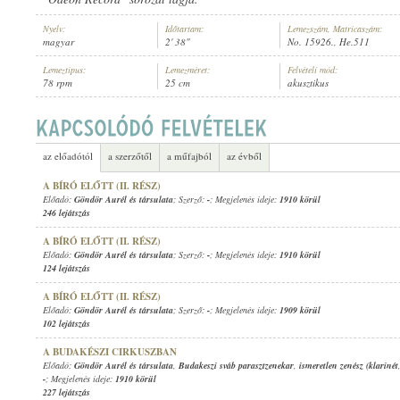
Nyelv:
Időtartam:
Lemezszám, Matricaszám:
magyar
2' 38"
No. 15926., He.511
Lemeztípus:
Lemezméret:
Felvételi mód:
78 rpm
25 cm
akusztikus
GÖNDÖR AURÉL ÉS TÁRSULATA
,
ISMERETLEN ÉNEKESEK
,
23-IK GYALOG
ELŐADÓ:
az előadótól
a szerzőtől
a műfajból
az évből
A BÍRÓ ELŐTT (II. RÉSZ)
Előadó:
Göndör Aurél és társulata
; Szerző:
-
; Megjelenés ideje:
1910 körül
246 lejátszás
A BÍRÓ ELŐTT (II. RÉSZ)
Előadó:
Göndör Aurél és társulata
; Szerző:
-
; Megjelenés ideje:
1910 körül
124 lejátszás
A BÍRÓ ELŐTT (II. RÉSZ)
Előadó:
Göndör Aurél és társulata
; Szerző:
-
; Megjelenés ideje:
1909 körül
102 lejátszás
A BUDAKÉSZI CIRKUSZBAN
Előadó:
Göndör Aurél és társulata
,
Budakeszi sváb parasztzenekar
,
ismeretlen zenész (klarinét
-
; Megjelenés ideje:
1910 körül
227 lejátszás