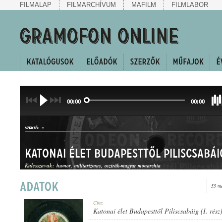
FILMALAP
FILMARCHÍVUM
MAFILM
FILMLABOR
00:00
00:00
-
SZERZŐ:
Katonai élet Budapesttől Piliscsabáig
Kulcsszavak:
humor
militarizmus
osztrák-magyar monarchia
55 m
INDULÓEGYVELEG
Cím:
MŰFAJ:
Katonai élet Budapesttől Piliscsabáig (I. rész