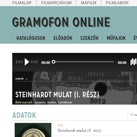
FILMALAP
FILMARCHÍVUM
MAFILM
FILMLABOR
00:00
00:00
-
SZERZŐ:
Steinhardt mulat (I. rész)
Kulcsszavak:
zongora
humor
szórakozás
77 m
KUPLÉEGYVELEG
Cím:
MŰFAJ:
Steinhardt mulat (I. rész)