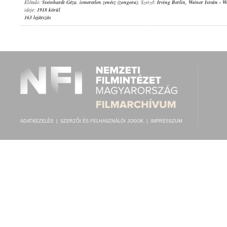
Előadó:
Steinhardt Géza
,
ismeretlen zenész (zongora)
; Szerző:
Irving Berlin
,
Weiner István
-
We
ideje:
1918 körül
163 lejátszás
ADATKEZELÉS
|
SZERZŐI ÉS FELHASZNÁLÓI JOGOK
|
IMPRESSZUM