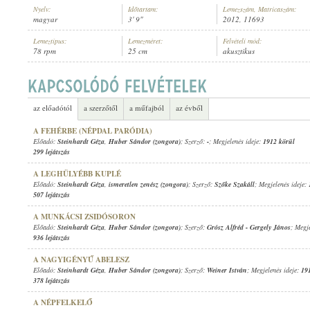
Nyelv:
Időtartam:
Lemezszám, Matricaszám:
magyar
3' 9"
2012, 11693
Lemeztípus:
Lemezméret:
Felvételi mód:
78 rpm
25 cm
akusztikus
STEINHARDT GÉZA
,
ISMERETLEN ZENÉSZ (ZONGORA)
ELŐADÓ:
az előadótól
a szerzőtől
a műfajból
az évből
A FEHÉRBE (NÉPDAL PARÓDIA)
Előadó:
Steinhardt Géza
,
Huber Sándor (zongora)
; Szerző:
-
; Megjelenés ideje:
1912 körül
299 lejátszás
A LEGHÜLYÉBB KUPLÉ
Előadó:
Steinhardt Géza
,
ismeretlen zenész (zongora)
; Szerző:
Szőke Szakáll
; Megjelenés ideje:
507 lejátszás
A MUNKÁCSI ZSIDÓSORON
Előadó:
Steinhardt Géza
,
Huber Sándor (zongora)
; Szerző:
Grósz Alfréd
-
Gergely János
; Megj
936 lejátszás
A NAGYIGÉNYŰ ABELESZ
Előadó:
Steinhardt Géza
,
Huber Sándor (zongora)
; Szerző:
Weiner István
; Megjelenés ideje:
19
378 lejátszás
A NÉPFELKELŐ