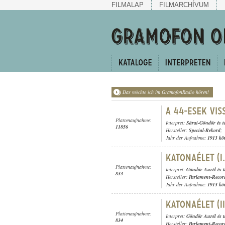
FILMALAP
FILMARCHÍVUM
Das möchte ich im GramofonRadio hören!
Plattenaufnahme:
Interpret:
Sárai-Göndör és t
11856
Hersteller:
Special-Rekord
;
Jahr der Aufnahme:
1913 kö
Plattenaufnahme:
Interpret:
Göndör Aurél és t
833
Hersteller:
Parlament-Recor
Jahr der Aufnahme:
1913 kö
Plattenaufnahme:
Interpret:
Göndör Aurél és t
834
Hersteller:
Parlament-Recor