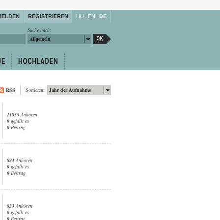
MELDEN
REGISTRIEREN
HU
EN
DE
Suche nach:
Allgemein
RSS
Sortieren:
Jahr der Aufnahme
11855
Anhören
0
gefällt es
0
Beitrag
833
Anhören
0
gefällt es
0
Beitrag
833
Anhören
0
gefällt es
0
Beitrag