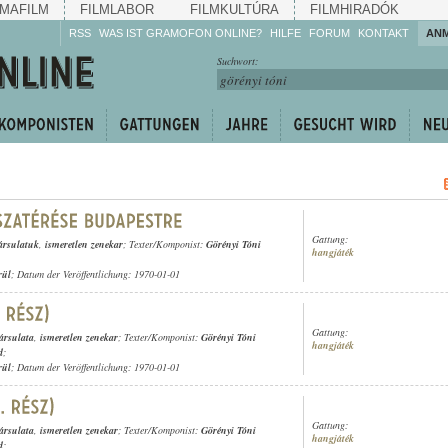
MAFILM
FILMLABOR
FILMKULTÚRA
FILMHIRADÓK
RSS
WAS IST GRAMOFON ONLINE?
HILFE
FORUM
KONTAKT
AN
Hören Sie zu!
Suchwort:
Machen Sie mit!
Reden Sie mit!
Empfehlen Sie
weiter!
Gattung:
ársulatuk
,
ismeretlen zenekar
; Texter/Komponist:
Görényi Tóni
hangjáték
rül
; Datum der Veröffentlichung: 1970-01-01
Gattung:
ársulata
,
ismeretlen zenekar
; Texter/Komponist:
Görényi Tóni
hangjáték
d
;
rül
; Datum der Veröffentlichung: 1970-01-01
Gattung:
ársulata
,
ismeretlen zenekar
; Texter/Komponist:
Görényi Tóni
hangjáték
d
;