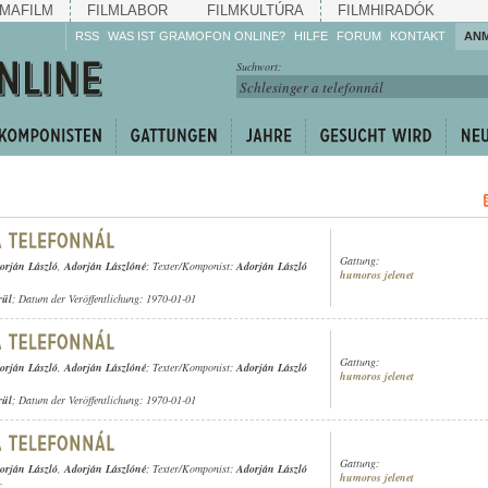
MAFILM
FILMLABOR
FILMKULTÚRA
FILMHIRADÓK
RSS
WAS IST GRAMOFON ONLINE?
HILFE
FORUM
KONTAKT
AN
Hören Sie zu!
Suchwort:
Machen Sie mit!
Reden Sie mit!
Empfehlen Sie
weiter!
Gattung:
orján László
,
Adorján Lászlóné
; Texter/Komponist:
Adorján László
humoros jelenet
rül
; Datum der Veröffentlichung: 1970-01-01
Gattung:
orján László
,
Adorján Lászlóné
; Texter/Komponist:
Adorján László
humoros jelenet
rül
; Datum der Veröffentlichung: 1970-01-01
Gattung:
orján László
,
Adorján Lászlóné
; Texter/Komponist:
Adorján László
humoros jelenet
;