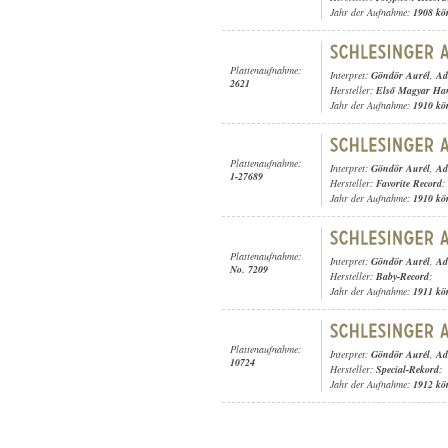
Jahr der Aufnahme:
1908 kö
Plattenaufnahme:
Interpret:
Göndör Aurél
,
Ad
2621
Hersteller:
Első Magyar Ha
Jahr der Aufnahme:
1910 kö
Plattenaufnahme:
Interpret:
Göndör Aurél
,
Ad
1-27689
Hersteller:
Favorite Record
;
Jahr der Aufnahme:
1910 kö
Plattenaufnahme:
Interpret:
Göndör Aurél
,
Ad
No. 7209
Hersteller:
Baby-Record
;
Jahr der Aufnahme:
1911 kö
Plattenaufnahme:
Interpret:
Göndör Aurél
,
Ad
10724
Hersteller:
Special-Rekord
;
Jahr der Aufnahme:
1912 kö