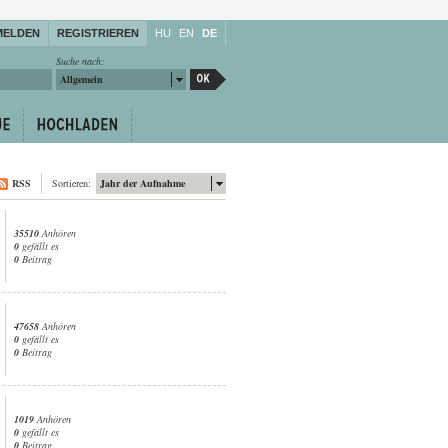
MELDEN
REGISTRIEREN
HU
EN
DE
Suche nach:
Allgemein
RSS
Sortieren:
Jahr der Aufnahme
35510
Anhören
0
gefällt es
0
Beitrag
47658
Anhören
0
gefällt es
0
Beitrag
1019
Anhören
0
gefällt es
0
Beitrag