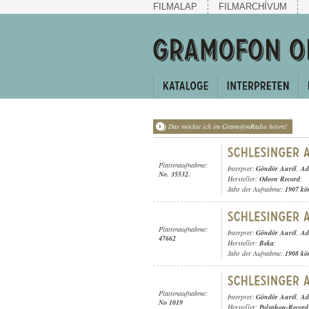
FILMALAP
FILMARCHÍVUM
Das möchte ich im GramofonRadio hören!
Plattenaufnahme:
Interpret:
Göndör Aurél
,
Ad
No. 35532.
Hersteller:
Odeon Record
;
Jahr der Aufnahme:
1907 kö
Plattenaufnahme:
Interpret:
Göndör Aurél
,
Ad
47662
Hersteller:
Beka
;
Jahr der Aufnahme:
1908 kö
Plattenaufnahme:
Interpret:
Göndör Aurél
,
Ad
No 1019
Hersteller:
Polyphon-Record