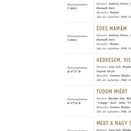
Interpret:
Ambrózy Ferenc
,
Plattenaufnahme:
Harmath Imre
T 40811
Hersteller:
Polydor
;
Jahr der Aufnahme:
1930
; D
Interpret:
Ambrózy Ferenc
,
Plattenaufnahme:
Harmath Imre
T 40812
Hersteller:
Polydor
;
Jahr der Aufnahme:
1930
; D
Interpret:
Ania Suli
,
Polydo
Plattenaufnahme:
Segesdy László
H 47717 B
Hersteller:
Siemens Polydor
;
Jahr der Aufnahme:
1942
; D
Interpret:
Barabás Sári
,
Pol
Plattenaufnahme:
"Chappy" Jenő
-
Orlay "C
H 47716 B
Hersteller:
Siemens Polydor
;
Jahr der Aufnahme:
1942
; D
Interpret:
Ania Suli
,
Polydo
Plattenaufnahme: