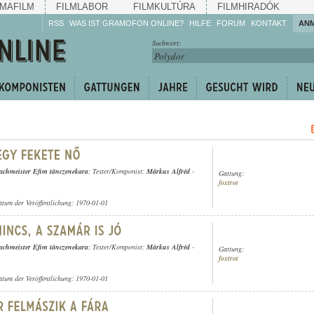
MAFILM
FILMLABOR
FILMKULTÚRA
FILMHIRADÓK
RSS
WAS IST GRAMOFON ONLINE?
HILFE
FORUM
KONTAKT
AN
Hören Sie zu!
Suchwort:
Machen Sie mit!
Reden Sie mit!
Empfehlen Sie
weiter!
achmeister Efim tánczenekara
; Texter/Komponist:
Márkus Alfréd
-
Gattung:
foxtrot
atum der Veröffentlichung: 1970-01-01
achmeister Efim tánczenekara
; Texter/Komponist:
Márkus Alfréd
-
Gattung:
foxtrot
atum der Veröffentlichung: 1970-01-01