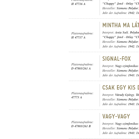
"Chappy" Jenő
-
Orlay "C
H 47716 A
Hersteller:
Siemens Polydor
;
Jahr der Aufnahme:
1942
; D
Interpret:
Ania Suli
,
Polydo
Plattenaufnahme:
"Chappy" Jenő
-
Orlay "C
H 47717 A
Hersteller:
Siemens Polydor
;
Jahr der Aufnahme:
1942
; D
Plattenaufnahme:
Interpret:
Nagy szimfonikus
D 47803/261 A
Hersteller:
Siemens Polydor
;
Jahr der Aufnahme:
1943
; D
Plattenaufnahme:
Interpret:
Várady György
,
Tá
47773 A
Hersteller:
Siemens Polydor
;
Jahr der Aufnahme:
1943
; D
Plattenaufnahme:
Interpret:
Nagy szimfonikus
D 47803/261 B
Hersteller:
Siemens Polydor
;
Jahr der Aufnahme:
1943
; D