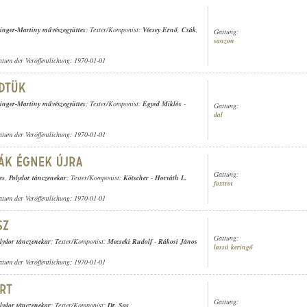
inger-Martiny művészegyüttes
; Texter/Komponist:
Vécsey Ernő
,
Csák
,
Gattung:
sanzon
atum der Veröffentlichung: 1970-01-01
inger-Martiny művészegyüttes
; Texter/Komponist:
Egyed Miklós
-
Gattung:
dal
atum der Veröffentlichung: 1970-01-01
Gattung:
es
,
Polydor tánczenekar
; Texter/Komponist:
Kötscher
-
Horváth L.
foxtrot
atum der Veröffentlichung: 1970-01-01
Gattung:
lydor tánczenekar
; Texter/Komponist:
Mecseki Rudolf
-
Rákosi János
lassú keringő
atum der Veröffentlichung: 1970-01-01
Gattung:
lydor tánczenekar
; Texter/Komponist:
Dr. Sas