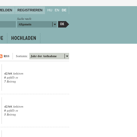
MELDEN
REGISTRIEREN
HU
EN
DE
Suche nach:
Allgemein
RSS
Sortieren:
Jahr der Aufnahme
42344
Anhören
0
gefällt es
7
Beitrag
42344
Anhören
0
gefällt es
5
Beitrag