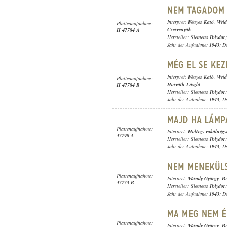
Interpret:
Fényes Kató
,
Weid
Plattenaufnahme:
Cservenyák
H 47784 A
Hersteller:
Siemens Polydor
;
Jahr der Aufnahme:
1943
; D
Interpret:
Fényes Kató
,
Weid
Plattenaufnahme:
Horváth László
H 47784 B
Hersteller:
Siemens Polydor
;
Jahr der Aufnahme:
1943
; D
Plattenaufnahme:
Interpret:
Holéczy vokálnégy
47790 A
Hersteller:
Siemens Polydor
;
Jahr der Aufnahme:
1943
; D
Plattenaufnahme:
Interpret:
Várady György
,
Po
47773 B
Hersteller:
Siemens Polydor
;
Jahr der Aufnahme:
1943
; D
Plattenaufnahme:
Interpret:
Várady György
,
Po