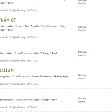
happy" Jenő
slowfox
atum der Veröffentlichung: 1970-01-01
r tánczenekar
, Vezényel:
Lutz Templin
; Texter/Komponist:
Orlay
Gattung:
happy" Jenő
slowfox
atum der Veröffentlichung: 1970-01-01
Gattung:
 tánczenekar
; Texter/Komponist:
Orlay "Chappy" Jenő
foxtrot
atum der Veröffentlichung: 1970-01-01
Gattung:
ncegyüttes
; Texter/Komponist:
Werner Bochmann
-
Martiny Lajos
foxtrot
atum der Veröffentlichung: 1970-01-01
Gattung:
 tánczenekar
; Texter/Komponist:
Orlay "Chappy" Jenő
foxtrot
atum der Veröffentlichung: 1970-01-01