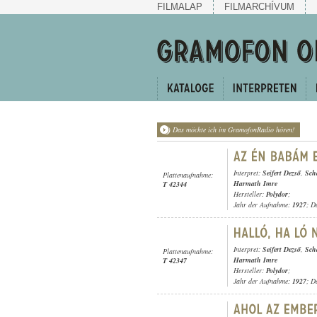
FILMALAP
FILMARCHÍVUM
Das möchte ich im GramofonRadio hören!
Interpret:
Seifert Dezső
,
Sch
Plattenaufnahme:
Harmath Imre
T 42344
Hersteller:
Polydor
;
Jahr der Aufnahme:
1927
; D
Interpret:
Seifert Dezső
,
Sch
Plattenaufnahme:
Harmath Imre
T 42347
Hersteller:
Polydor
;
Jahr der Aufnahme:
1927
; D