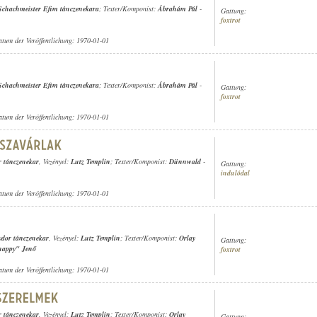
Schachmeister Efim tánczenekara
; Texter/Komponist:
Ábrahám Pál
-
Gattung:
foxtrot
atum der Veröffentlichung: 1970-01-01
Schachmeister Efim tánczenekara
; Texter/Komponist:
Ábrahám Pál
-
Gattung:
foxtrot
atum der Veröffentlichung: 1970-01-01
r tánczenekar
, Vezényel:
Lutz Templin
; Texter/Komponist:
Dünnwald
-
Gattung:
indulódal
atum der Veröffentlichung: 1970-01-01
ydor tánczenekar
, Vezényel:
Lutz Templin
; Texter/Komponist:
Orlay
Gattung:
happy" Jenő
foxtrot
atum der Veröffentlichung: 1970-01-01
r tánczenekar
, Vezényel:
Lutz Templin
; Texter/Komponist:
Orlay
Gattung: