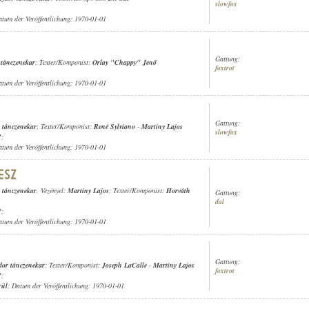
slowfox
atum der Veröffentlichung: 1970-01-01
Gattung:
 tánczenekar
; Texter/Komponist:
Orlay "Chappy" Jenő
foxtrot
atum der Veröffentlichung: 1970-01-01
Gattung:
 tánczenekar
; Texter/Komponist:
René Sylviano
-
Martiny Lajos
slowfox
"
;
atum der Veröffentlichung: 1970-01-01
 tánczenekar
, Vezényel:
Martiny Lajos
; Texter/Komponist:
Horváth
Gattung:
dal
"
;
atum der Veröffentlichung: 1970-01-01
Gattung:
dor tánczenekar
; Texter/Komponist:
Joseph LaCalle
-
Martiny Lajos
foxtrot
"
;
rül
; Datum der Veröffentlichung: 1970-01-01