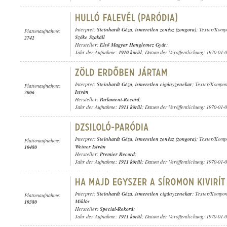
Interpret:
Steinhardt Géza
,
ismeretlen zenész (zongora)
; Texter/Komp
Plattenaufnahme:
Szőke Szakáll
2742
Hersteller:
Első Magyar Hanglemez Gyár
;
Jahr der Aufnahme:
1910 körül
; Datum der Veröffentlichung: 1970-01-
Interpret:
Steinhardt Géza
,
ismeretlen cigányzenekar
; Texter/Kompon
Plattenaufnahme:
István
2006
Hersteller:
Parlament-Record
;
Jahr der Aufnahme:
1911 körül
; Datum der Veröffentlichung: 1970-01-
Interpret:
Steinhardt Géza
,
ismeretlen zenész (zongora)
; Texter/Komp
Plattenaufnahme:
Weiner István
10480
Hersteller:
Premier Record
;
Jahr der Aufnahme:
1911 körül
; Datum der Veröffentlichung: 1970-01-
Interpret:
Steinhardt Géza
,
ismeretlen cigányzenekar
; Texter/Kompon
Plattenaufnahme:
Miklós
10380
Hersteller:
Special-Rekord
;
Jahr der Aufnahme:
1911 körül
; Datum der Veröffentlichung: 1970-01-