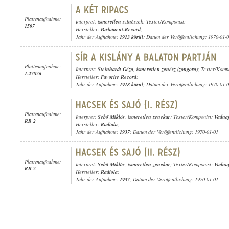
Plattenaufnahme:
Interpret:
ismeretlen színészek
; Texter/Komponist: -
1507
Hersteller:
Parlament-Record
;
Jahr der Aufnahme:
1913 körül
; Datum der Veröffentlichung: 1970-01-
Plattenaufnahme:
Interpret:
Steinhardt Géza
,
ismeretlen zenész (zongora)
; Texter/Kompo
1-27826
Hersteller:
Favorite Record
;
Jahr der Aufnahme:
1918 körül
; Datum der Veröffentlichung: 1970-01-
Plattenaufnahme:
Interpret:
Sebő Miklós
,
ismeretlen zenekar
; Texter/Komponist:
Vadnay
RB 2
Hersteller:
Radiola
;
Jahr der Aufnahme:
1937
; Datum der Veröffentlichung: 1970-01-01
Plattenaufnahme:
Interpret:
Sebő Miklós
,
ismeretlen zenekar
; Texter/Komponist:
Vadnay
RB 2
Hersteller:
Radiola
;
Jahr der Aufnahme:
1937
; Datum der Veröffentlichung: 1970-01-01