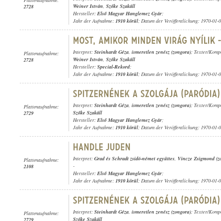
Weiner István
,
Szőke Szakáll
2728
Hersteller:
Első Magyar Hanglemez Gyár
;
Jahr der Aufnahme:
1910 körül
; Datum der Veröffentlichung: 1970-01-
Interpret:
Steinhardt Géza
,
ismeretlen zenész (zongora)
; Texter/Komp
Plattenaufnahme:
Weiner István
,
Szőke Szakáll
2728
Hersteller:
Special-Rekord
;
Jahr der Aufnahme:
1910 körül
; Datum der Veröffentlichung: 1970-01-
Interpret:
Steinhardt Géza
,
ismeretlen zenész (zongora)
; Texter/Komp
Plattenaufnahme:
Szőke Szakáll
2729
Hersteller:
Első Magyar Hanglemez Gyár
;
Jahr der Aufnahme:
1910 körül
; Datum der Veröffentlichung: 1970-01-
Interpret:
Grad és Schradt zsidó-német együttes
,
Vincze Zsigmond (z
Plattenaufnahme:
-
2108
Hersteller:
Első Magyar Hanglemez Gyár
;
Jahr der Aufnahme:
1910 körül
; Datum der Veröffentlichung: 1970-01-
Interpret:
Steinhardt Géza
,
ismeretlen zenész (zongora)
; Texter/Komp
Plattenaufnahme:
Szőke Szakáll
2729