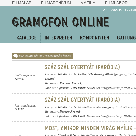
FILMALAP
FILMARCHÍVUM
MAFILM
FILMLABOR
RSS
WAS IST GRAM
Das möchte ich im GramofonRadio hören!
Interpret:
Göndör Aurél
,
Hetényi-Heidelberg Albert (zongora)
; Texte
Plattenaufnahme:
Lóránd
1-27591
Hersteller:
Favorite Record
;
Jahr der Aufnahme:
1906 körül
; Datum der Veröffentlichung: 1970-01-
Plattenaufnahme:
Interpret:
Göndör Aurél
,
ismeretlen zenész (zongora)
; Texter/Kompon
O-5125.
Hersteller:
Dacapo-Record
;
Jahr der Aufnahme:
1908 körül
; Datum der Veröffentlichung: 1970-01-
Interpret:
Steinhardt Géza
,
ismeretlen zenész (zongora)
; Texter/Komp
Plattenaufnahme: