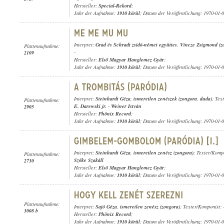
Hersteller:
Special-Rekord
;
Jahr der Aufnahme:
1910 körül
; Datum der Veröffentlichung: 1970-01-
Interpret:
Grad és Schradt zsidó-német együttes
,
Vincze Zsigmond (z
Plattenaufnahme:
-
2109
Hersteller:
Első Magyar Hanglemez Gyár
;
Jahr der Aufnahme:
1910 körül
; Datum der Veröffentlichung: 1970-01-
Interpret:
Steinhardt Géza
,
ismeretlen zenészek (zongora
,
duda)
; Tex
Plattenaufnahme:
E. Darewski jr.
-
Weiner István
2905
Hersteller:
Phönix Record
;
Jahr der Aufnahme:
1910 körül
; Datum der Veröffentlichung: 1970-01-
Interpret:
Steinhardt Géza
,
ismeretlen zenész (zongora)
; Texter/Komp
Plattenaufnahme:
Szőke Szakáll
2730
Hersteller:
Első Magyar Hanglemez Gyár
;
Jahr der Aufnahme:
1910 körül
; Datum der Veröffentlichung: 1970-01-
Plattenaufnahme:
Interpret:
Sajó Géza
,
ismeretlen zenész (zongora)
; Texter/Komponist: 
3008 b
Hersteller:
Phönix Record
;
Jahr der Aufnahme:
1910 körül
; Datum der Veröffentlichung: 1970-01-