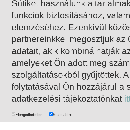
Sütiket használunk a tartalm
funkciók biztosításához, vala
elemzéséhez. Ezenkívül közö
partnereinkkel megosztjuk az
adatait, akik kombinálhatják a
amelyeket Ön adott meg számu
szolgáltatásokból gyűjtöttek.
folytatásával Ön hozzájárul a 
1-19
/ insgesamt 19 Treffer
adatkezelési tájékoztatónkat
it
Elengedhetetlen
Statisztikai