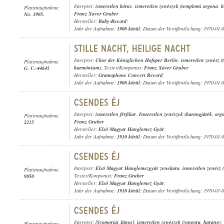
Interpret:
ismeretlen kórus
,
ismeretlen zenészek (templomi orgona
,
h
Plattenaufnahme:
Franz Xaver Gruber
No. 3905.
Hersteller:
Baby-Record
;
Jahr der Aufnahme:
1908 körül
; Datum der Veröffentlichung: 1970-01-
Interpret:
Chor der Königlichen Hofoper Berlin
,
ismeretlen zenész 
Plattenaufnahme:
harmónium)
; Texter/Komponist:
Franz Xaver Gruber
G. C.-44645
Hersteller:
Gramophone Concert Record
;
Jahr der Aufnahme:
1908 körül
; Datum der Veröffentlichung: 1970-01-
Interpret:
ismeretlen férfikar
,
Ismeretlen zenészek (harangjáték
,
org
Plattenaufnahme:
Franz Gruber
2215
Hersteller:
Első Magyar Hanglemez Gyár
;
Jahr der Aufnahme:
1910 körül
; Datum der Veröffentlichung: 1970-01-
Interpret:
Első Magyar Hanglemezgyár zenekara
,
ismeretlen zenész 
Plattenaufnahme:
Texter/Komponist:
Franz Gruber
9050
Hersteller:
Első Magyar Hanglemez Gyár
;
Jahr der Aufnahme:
1910 körül
; Datum der Veröffentlichung: 1970-01-
Interpret:
[Szomorjai János]
,
ismeretlen zenészek (zongora
,
harang)
;
Plattenaufnahme: