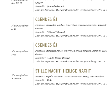
Gruber
No. 15542.
Hersteller:
Jumbola-Record
;
Jahr der Aufnahme:
1911 körül
; Datum der Veröffentlichung: 1970-01-
Interpret:
ismeretlen énekes
,
ismeretlen zenészek (zongora
,
harang)
;
Plattenaufnahme:
Gruber
D 44
Hersteller:
"Diadal" Record
;
Jahr der Aufnahme:
1911 körül
; Datum der Veröffentlichung: 1970-01-
Interpret:
Szomorjai János
,
ismeretlen zenész (orgona
,
harang)
; Tex
Plattenaufnahme:
Gruber
5721
Hersteller:
A.B.C. Grand Record
;
Jahr der Aufnahme:
1911 körül
; Datum der Veröffentlichung: 1970-01-
Plattenaufnahme:
Interpret:
Kapelle Merton
; Texter/Komponist:
Franz Xaver Gruber
B. 6028-I
Hersteller:
Beka
;
Jahr der Aufnahme:
1926 körül
; Datum der Veröffentlichung: 1970-01-