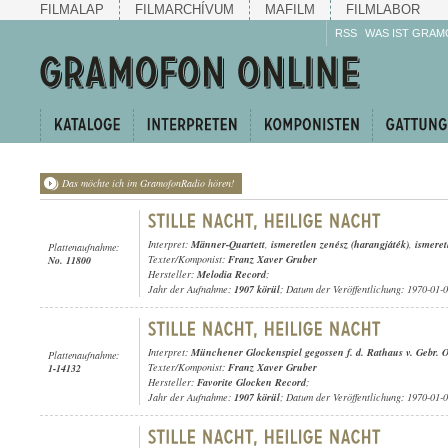
FILMALAP
FILMARCHÍVUM
MAFILM
FILMLABOR
RSS
WAS IST GRAM
Das möchte ich im GramofonRadio hören!
Interpret:
Männer-Quartett
,
ismeretlen zenész (harangjáték)
,
ismeret
Plattenaufnahme:
Texter/Komponist:
Franz Xaver Gruber
No. 11800
Hersteller:
Melodia Record
;
Jahr der Aufnahme:
1907 körül
; Datum der Veröffentlichung: 1970-01-
Interpret:
Münchener Glockenspiel gegossen f. d. Rathaus v. Gebr. 
Plattenaufnahme:
Texter/Komponist:
Franz Xaver Gruber
1-14132
Hersteller:
Favorite Glocken Record
;
Jahr der Aufnahme:
1907 körül
; Datum der Veröffentlichung: 1970-01-