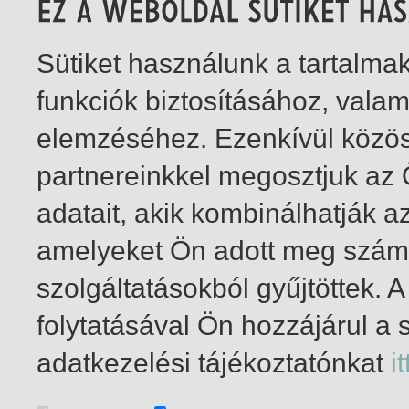
Sütiket használunk a tartalm
funkciók biztosításához, vala
elemzéséhez. Ezenkívül közö
partnereinkkel megosztjuk az
adatait, akik kombinálhatják a
amelyeket Ön adott meg számu
szolgáltatásokból gyűjtöttek.
folytatásával Ön hozzájárul a 
1-10
/ insgesamt 10 Treffer
adatkezelési tájékoztatónkat
it