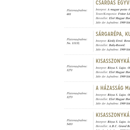
Interpret:
A magyar posta- és
Plattenaufnahme:
Texter/Komponist:
Fráter L
681
Hersteller:
Első Magyar Ha
Jahr der Aufnahme:
1909 kö
Plattenaufnahme:
Interpret:
Király Ernő
,
Reve
No. 11132.
Hersteller:
Baby-Record
;
Jahr der Aufnahme:
1909 kö
Plattenaufnahme:
Interpret:
Rózsa S. Lajos
,
O
1271
Hersteller:
Első Magyar Ha
Jahr der Aufnahme:
1909 kö
Plattenaufnahme:
Interpret:
Rózsa S. Lajos
,
O
1273
Hersteller:
Első Magyar Ha
Jahr der Aufnahme:
1909 kö
Plattenaufnahme:
Interpret:
Rózsa S. Lajos
,
i
5433
Hersteller:
A.B.C. Grand R