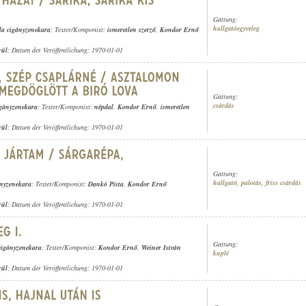
Gattung:
hallgatóegyveleg
la cigányzenekara
; Texter/Komponist:
ismeretlen szerző
,
Kondor Ernő
rül
; Datum der Veröffentlichung: 1970-01-01
Gattung:
csárdás
igányzenekara
; Texter/Komponist:
népdal
,
Kondor Ernő
,
ismeretlen
rül
; Datum der Veröffentlichung: 1970-01-01
Gattung:
hallgató, palotás, friss csárdás
nyzenekara
; Texter/Komponist:
Dankó Pista
,
Kondor Ernő
rül
; Datum der Veröffentlichung: 1970-01-01
Gattung:
cigányzenekara
; Texter/Komponist:
Kondor Ernő
,
Weiner István
kuplé
rül
; Datum der Veröffentlichung: 1970-01-01