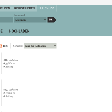
MELDEN
REGISTRIEREN
HU
EN
DE
Suche nach:
Allgemein
RSS
Sortieren:
Jahr der Aufnahme
5391
Anhören
0
gefällt es
0
Beitrag
6621
Anhören
0
gefällt es
0
Beitrag