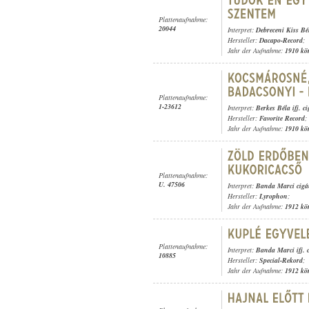
Plattenaufnahme:
20044
Interpret:
Debreceni Kiss Bé
Hersteller:
Dacapo-Record
;
Jahr der Aufnahme:
1910 kö
Plattenaufnahme:
1-23612
Interpret:
Berkes Béla ifj. c
Hersteller:
Favorite Record
;
Jahr der Aufnahme:
1910 kö
Plattenaufnahme:
U. 47506
Interpret:
Banda Marci cigá
Hersteller:
Lyrophon
;
Jahr der Aufnahme:
1912 kö
Plattenaufnahme:
Interpret:
Banda Marci ifj. 
10885
Hersteller:
Special-Rekord
;
Jahr der Aufnahme:
1912 kö