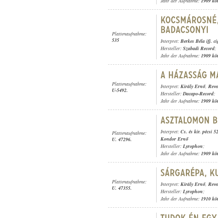
Jahr der Aufnahme:
1909 kö
Plattenaufnahme:
535
Interpret:
Berkes Béla ifj. c
Hersteller:
Szabadi Record
;
Jahr der Aufnahme:
1909 kö
Plattenaufnahme:
Interpret:
Király Ernő
,
Reve
U-5492.
Hersteller:
Dacapo-Record
;
Jahr der Aufnahme:
1909 kö
Interpret:
Cs. és kir. pécsi 
Plattenaufnahme:
Kondor Ernő
U. 47296.
Hersteller:
Lyrophon
;
Jahr der Aufnahme:
1909 kö
Plattenaufnahme:
Interpret:
Király Ernő
,
Reve
U. 47355.
Hersteller:
Lyrophon
;
Jahr der Aufnahme:
1910 kö