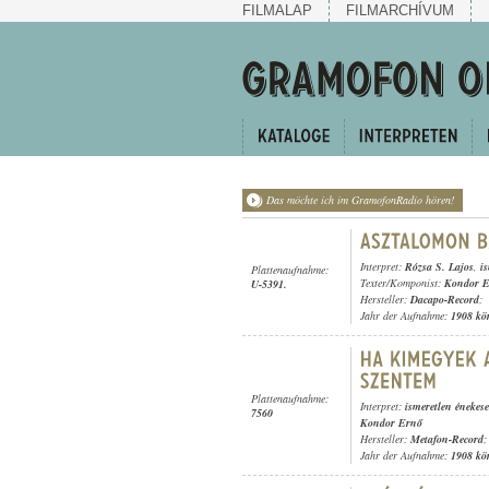
FILMALAP
FILMARCHÍVUM
Das möchte ich im GramofonRadio hören!
Interpret:
Rózsa S. Lajos
,
i
Plattenaufnahme:
Texter/Komponist:
Kondor 
U-5391.
Hersteller:
Dacapo-Record
;
Jahr der Aufnahme:
1908 kö
Plattenaufnahme:
Interpret:
ismeretlen énekes
7560
Kondor Ernő
Hersteller:
Metafon-Record
;
Jahr der Aufnahme:
1908 kö