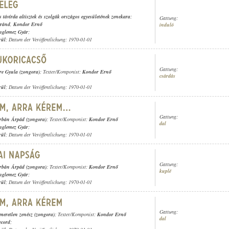
 távírda altisztek és szolgák országos egyesületének zenekara
;
Gattung:
óránd
,
Kondor Ernő
induló
nglemez Gyár
;
rül
; Datum der Veröffentlichung: 1970-01-01
Gattung:
re Gyula (zongora)
; Texter/Komponist:
Kondor Ernő
csárdás
rül
; Datum der Veröffentlichung: 1970-01-01
Gattung:
rbán Árpád (zongora)
; Texter/Komponist:
Kondor Ernő
dal
nglemez Gyár
;
rül
; Datum der Veröffentlichung: 1970-01-01
Gattung:
rbán Árpád (zongora)
; Texter/Komponist:
Kondor Ernő
kuplé
nglemez Gyár
;
rül
; Datum der Veröffentlichung: 1970-01-01
Gattung:
smeretlen zenész (zongora)
; Texter/Komponist:
Kondor Ernő
dal
ecord
;