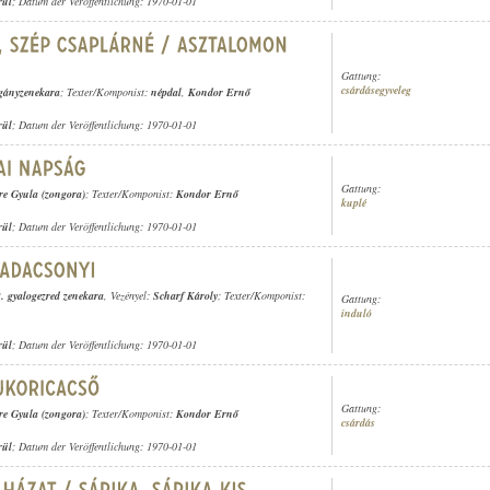
rül
; Datum der Veröffentlichung: 1970-01-01
Gattung:
csárdásegyveleg
igányzenekara
; Texter/Komponist:
népdal
,
Kondor Ernő
rül
; Datum der Veröffentlichung: 1970-01-01
Gattung:
re Gyula (zongora)
; Texter/Komponist:
Kondor Ernő
kuplé
rül
; Datum der Veröffentlichung: 1970-01-01
52. gyalogezred zenekara
, Vezényel:
Scharf Károly
; Texter/Komponist:
Gattung:
induló
rül
; Datum der Veröffentlichung: 1970-01-01
Gattung:
re Gyula (zongora)
; Texter/Komponist:
Kondor Ernő
csárdás
rül
; Datum der Veröffentlichung: 1970-01-01