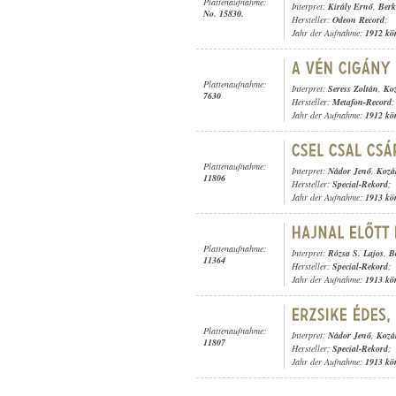
Plattenaufnahme:
Interpret:
Király Ernő
,
Berk
No. 15830.
Hersteller:
Odeon Record
;
Jahr der Aufnahme:
1912 kö
Plattenaufnahme:
Interpret:
Seress Zoltán
,
Koz
7630
Hersteller:
Metafon-Record
;
Jahr der Aufnahme:
1912 kö
Plattenaufnahme:
Interpret:
Nádor Jenő
,
Kozá
11806
Hersteller:
Special-Rekord
;
Jahr der Aufnahme:
1913 kö
Plattenaufnahme:
Interpret:
Rózsa S. Lajos
,
B
11364
Hersteller:
Special-Rekord
;
Jahr der Aufnahme:
1913 kö
Plattenaufnahme:
Interpret:
Nádor Jenő
,
Kozá
11807
Hersteller:
Special-Rekord
;
Jahr der Aufnahme:
1913 kö