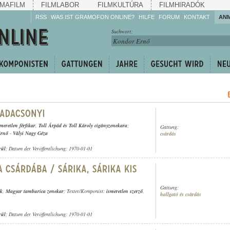
MAFILM
FILMLABOR
FILMKULTÚRA
FILMHIRADÓK
RSS
WAS IST GRAMOFON ONLINE?
HILFE
FORUM
KONTAKT
AN
Hören Sie zu!
Suchwort:
Machen Sie mit!
Reden Sie mit!
Empfehlen Sie
weiter!
smeretlen férfikar
,
Toll Árpád és Toll Károly cigányzenekara
;
Gattung:
Ernő
-
Vályi Nagy Géza
csárdás
rül
; Datum der Veröffentlichung: 1970-01-01
Gattung:
ek
,
Magyar tamburica zenekar
; Texter/Komponist:
ismeretlen szerző
,
hallgató és csárdás
rül
; Datum der Veröffentlichung: 1970-01-01