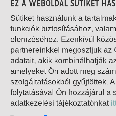
Sütiket használunk a tartalm
funkciók biztosításához, vala
elemzéséhez. Ezenkívül közö
partnereinkkel megosztjuk az
adatait, akik kombinálhatják a
amelyeket Ön adott meg számu
szolgáltatásokból gyűjtöttek.
folytatásával Ön hozzájárul a 
1-2
/ insgesamt 2 Treffer
adatkezelési tájékoztatónkat
it