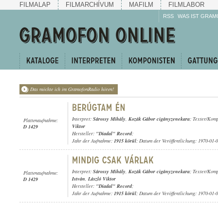
FILMALAP
FILMARCHÍVUM
MAFILM
FILMLABOR
RSS
WAS IST GRAM
Das möchte ich im GramofonRadio hören!
Interpret:
Sárossy Mihály
,
Kozák Gábor cigányzenekara
; Texter/Kom
Plattenaufnahme:
Viktor
D 1429
Hersteller:
"Diadal" Record
;
Jahr der Aufnahme:
1915 körül
; Datum der Veröffentlichung: 1970-01-
Interpret:
Sárossy Mihály
,
Kozák Gábor cigányzenekara
; Texter/Kom
Plattenaufnahme:
István
,
László Viktor
D 1429
Hersteller:
"Diadal" Record
;
Jahr der Aufnahme:
1915 körül
; Datum der Veröffentlichung: 1970-01-