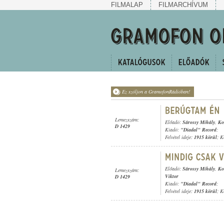
FILMALAP
FILMARCHÍVUM
Ez szóljon a GramofonRádióban!
Lemezszám:
Előadó:
Sárossy Mihály
,
Ko
D 1429
Kiadó:
"Diadal" Record
;
Felvétel ideje:
1915 körül
; K
Előadó:
Sárossy Mihály
,
Ko
Lemezszám:
Viktor
D 1429
Kiadó:
"Diadal" Record
;
Felvétel ideje:
1915 körül
; K