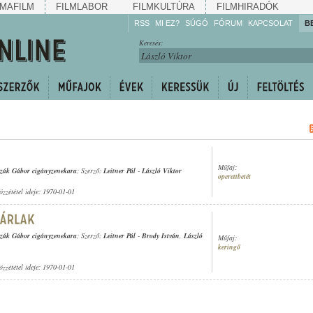
MAFILM
FILMLABOR
FILMKULTÚRA
FILMHIRADÓK
RSS
MI EZ?
SÚGÓ
FÓRUM
KAPCSOLAT
B
Hallgassa!
Keresés:
Gyarapítsa!
Kövesse!
Ossza meg!
Műfaj:
zák Gábor cigányzenekara
; Szerző:
Leitner Pál
-
László Viktor
operettbetét
özzététel ideje: 1970-01-01
zák Gábor cigányzenekara
; Szerző:
Leitner Pál
-
Brody István
,
László
Műfaj:
keringő
özzététel ideje: 1970-01-01