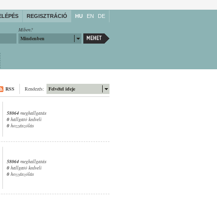
ELÉPÉS
REGISZTRÁCIÓ
HU
EN
DE
Miben?
Mindenben
RSS
Rendezés:
Felvétel ideje
58064
meghallgatás
0
hallgató kedveli
0
hozzászólás
58064
meghallgatás
0
hallgató kedveli
0
hozzászólás