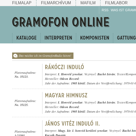
FILMALAP
FILMARCHÍVUM
MAFILM
FILMLABOR
RSS
WAS IST GRAM
Das möchte ich im GramofonRadio hören!
Plattenaufnahme:
Interpret:
I. Honvéd zenekar
, Vezényel:
Bachó István
; Texter/Kompon
No. 35123.
Hersteller:
Odeon Record
;
Jahr der Aufnahme:
1905 körül
; Datum der Veröffentlichung: 1970-01-
Plattenaufnahme:
Interpret:
I. Honvéd zenekar
, Vezényel:
Bachó István
; Texter/Kompon
No. 35125.
Hersteller:
Odeon Record
;
Jahr der Aufnahme:
1905 körül
; Datum der Veröffentlichung: 1970-01-
Interpret:
Magy. kir. I. honvéd kerületi zenekar
, Vezényel:
Bachó Ist
Plattenaufnahme:
Kacsóh Pongrác
1-21503