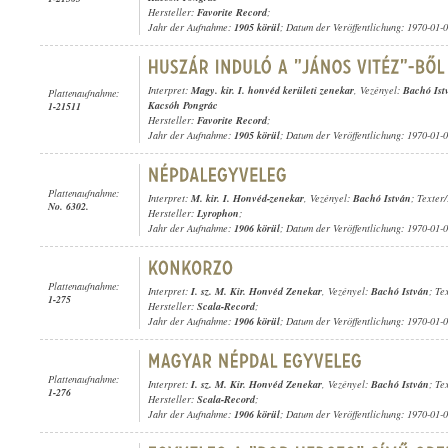
Hersteller:
Favorite Record
;
Jahr der Aufnahme:
1905 körül
; Datum der Veröffentlichung: 1970-01-
Interpret:
Magy. kir. I. honvéd kerületi zenekar
, Vezényel:
Bachó Ist
Plattenaufnahme:
Kacsóh Pongrác
1-21511
Hersteller:
Favorite Record
;
Jahr der Aufnahme:
1905 körül
; Datum der Veröffentlichung: 1970-01-
Plattenaufnahme:
Interpret:
M. kir. I. Honvéd-zenekar
, Vezényel:
Bachó István
; Texter
No. 6302.
Hersteller:
Lyrophon
;
Jahr der Aufnahme:
1906 körül
; Datum der Veröffentlichung: 1970-01-
Plattenaufnahme:
Interpret:
I. sz. M. Kir. Honvéd Zenekar
, Vezényel:
Bachó István
; Te
1-275
Hersteller:
Scala-Record
;
Jahr der Aufnahme:
1906 körül
; Datum der Veröffentlichung: 1970-01-
Plattenaufnahme:
Interpret:
I. sz. M. Kir. Honvéd Zenekar
, Vezényel:
Bachó István
; Te
1-276
Hersteller:
Scala-Record
;
Jahr der Aufnahme:
1906 körül
; Datum der Veröffentlichung: 1970-01-