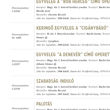
Interpret:
Magy. kir. I. honvéd kerületi zenekar
, Vezényel:
Bachó Ist
Plattenaufnahme:
Huszka Jenő
1-23556
Hersteller:
Favorite Record
;
Jahr der Aufnahme:
1906 körül
; Datum der Veröffentlichung: 1970-01-
Interpret:
M. kir. I. Honvéd-zenekar
, Vezényel:
Bachó István
; Texter
Plattenaufnahme:
Strauss ifj.
No. 6305.
Hersteller:
Lyrophon
;
Jahr der Aufnahme:
1906 körül
; Datum der Veröffentlichung: 1970-01-
Interpret:
Magy. kir. I. honvéd kerületi zenekar
, Vezényel:
Bachó Ist
Plattenaufnahme:
Johann Strauss ifj.
1-23557
Hersteller:
Favorite Record
;
Jahr der Aufnahme:
1906 körül
; Datum der Veröffentlichung: 1970-01-
Plattenaufnahme:
Interpret:
Magy. kir. I. honvéd kerületi zenekar
, Vezényel:
Bachó Ist
1-21538
Hersteller:
Favorite Record
;
Jahr der Aufnahme:
1907 körül
; Datum der Veröffentlichung: 1970-01-
Plattenaufnahme:
Interpret:
Magy. kir. I. honvéd kerületi zenekar
, Vezényel:
Bachó Ist