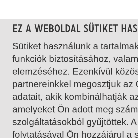
Sütiket használunk a tartalm
funkciók biztosításához, vala
elemzéséhez. Ezenkívül közö
partnereinkkel megosztjuk az
adatait, akik kombinálhatják a
amelyeket Ön adott meg számu
szolgáltatásokból gyűjtöttek.
folytatásával Ön hozzájárul a 
1-20
/ insgesamt 59 Treffer