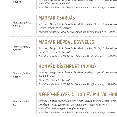
1-22501
Hersteller:
Favorite Record
;
Jahr der Aufnahme:
1907 körül
; Datum der Veröffentlichung: 1970-01-
Plattenaufnahme:
Interpret:
Magy. kir. I. honvéd kerületi zenekar
, Vezényel:
Bachó Ist
1-22502
Hersteller:
Favorite Record
;
Jahr der Aufnahme:
1907 körül
; Datum der Veröffentlichung: 1970-01-
Plattenaufnahme:
Interpret:
Magy. kir. I. honvéd kerületi zenekar
, Vezényel:
Bachó Ist
1-23510
Hersteller:
Favorite Record
;
Jahr der Aufnahme:
1907 körül
; Datum der Veröffentlichung: 1970-01-
Interpret:
Magy. kir. I. honvéd kerületi zenekar
, Vezényel:
Bachó Ist
Plattenaufnahme:
Bachó István
1-21537
Hersteller:
Favorite Record
;
Jahr der Aufnahme:
1907 körül
; Datum der Veröffentlichung: 1970-01-
Interpret:
Rátkai Márton
,
Csiszér Artúr
,
Sáfrán Vilmos
,
Simai István
Plattenaufnahme:
zenekara
; Texter/Komponist:
Szirmai Albert
-
Martos Ferenc
2011
Hersteller:
Első Magyar Hanglemez Gyár
;
Jahr der Aufnahme:
1908 körül
; Datum der Veröffentlichung: 1970-01-