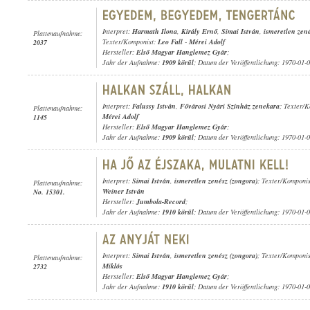
Interpret:
Harmath Ilona
,
Király Ernő
,
Simai István
,
ismeretlen zené
Plattenaufnahme:
Texter/Komponist:
Leo Fall
-
Mérei Adolf
2037
Hersteller:
Első Magyar Hanglemez Gyár
;
Jahr der Aufnahme:
1909 körül
; Datum der Veröffentlichung: 1970-01-
Interpret:
Falussy István
,
Fővárosi Nyári Színház zenekara
; Texter/
Plattenaufnahme:
Mérei Adolf
1145
Hersteller:
Első Magyar Hanglemez Gyár
;
Jahr der Aufnahme:
1909 körül
; Datum der Veröffentlichung: 1970-01-
Interpret:
Simai István
,
ismeretlen zenész (zongora)
; Texter/Komponi
Plattenaufnahme:
Weiner István
No. 15301.
Hersteller:
Jumbola-Record
;
Jahr der Aufnahme:
1910 körül
; Datum der Veröffentlichung: 1970-01-
Interpret:
Simai István
,
ismeretlen zenész (zongora)
; Texter/Komponi
Plattenaufnahme:
Miklós
2732
Hersteller:
Első Magyar Hanglemez Gyár
;
Jahr der Aufnahme:
1910 körül
; Datum der Veröffentlichung: 1970-01-