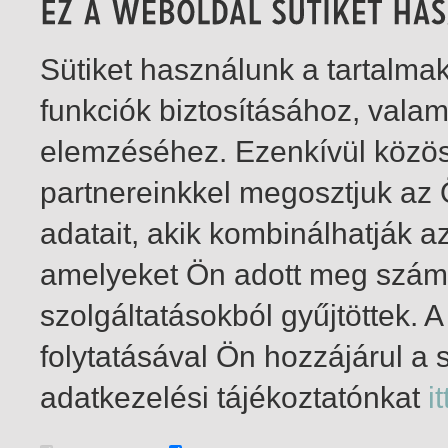
Sütiket használunk a tartalm
funkciók biztosításához, vala
elemzéséhez. Ezenkívül közö
partnereinkkel megosztjuk az
adatait, akik kombinálhatják a
amelyeket Ön adott meg számu
szolgáltatásokból gyűjtöttek.
folytatásával Ön hozzájárul a 
1-11
/ insgesamt 11 Treffer
adatkezelési tájékoztatónkat
it