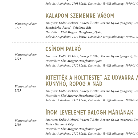
Jahr der Aufnahme:
1908 körül
; Datum der Veröffentlichung: 1970-01-
Interpret:
Erdős Richárd
,
Venczell Béla
,
Revere Gyula (zongora)
; Te
Plattenaufnahme:
Szerdahelyi József
-
Szigligeti Ede
2121
Hersteller:
Első Magyar Hanglemez Gyár
;
Jahr der Aufnahme:
1910 körül
; Datum der Veröffentlichung: 1970-01-
Plattenaufnahme:
Interpret:
Erdős Richárd
,
Venczell Béla
,
Revere Gyula (zongora)
; Te
2124
Hersteller:
Első Magyar Hanglemez Gyár
;
Jahr der Aufnahme:
1910 körül
; Datum der Veröffentlichung: 1970-01-
Plattenaufnahme:
2125
Interpret:
Erdős Richárd
,
Venczell Béla
,
Revere Gyula (zongora)
; Te
Hersteller:
Első Magyar Hanglemez Gyár
;
Jahr der Aufnahme:
1910 körül
; Datum der Veröffentlichung: 1970-01-
Interpret:
Erdős Richárd
,
Venczell Béla
,
Revere Gyula (zongora)
; Te
Plattenaufnahme:
Pista
-
Gárdonyi Géza
2130
Hersteller:
Első Magyar Hanglemez Gyár
;
Jahr der Aufnahme:
1910 körül
; Datum der Veröffentlichung: 1970-01-