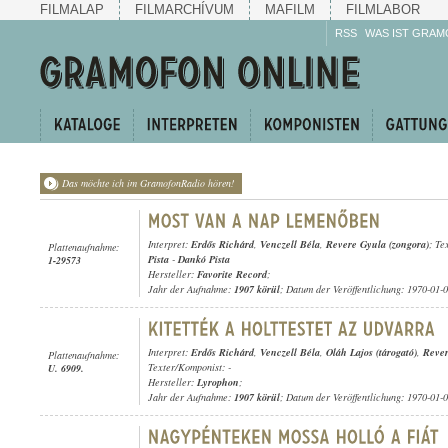
FILMALAP
FILMARCHÍVUM
MAFILM
FILMLABOR
RSS
WAS IST GRAM
Das möchte ich im GramofonRadio hören!
Interpret:
Erdős Richárd
,
Venczell Béla
,
Revere Gyula (zongora)
; Te
Plattenaufnahme:
Pista
-
Dankó Pista
1-29573
Hersteller:
Favorite Record
;
Jahr der Aufnahme:
1907 körül
; Datum der Veröffentlichung: 1970-01-
Interpret:
Erdős Richárd
,
Venczell Béla
,
Oláh Lajos (tárogató)
,
Rever
Plattenaufnahme:
Texter/Komponist: -
U. 6909.
Hersteller:
Lyrophon
;
Jahr der Aufnahme:
1907 körül
; Datum der Veröffentlichung: 1970-01-