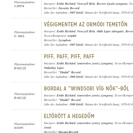
Plattenaufnahme:
Interpret:
Erdős Richárd
,
Venczell Béla
,
Revere Gyula (zongora)
; Te
1-29574
Hersteller:
Favorite Record
;
Jahr der Aufnahme:
1907 körül
; Datum der Veröffentlichung: 1970-01-
Interpret:
Erdős Richárd
,
Venczell Béla
,
Oláh Lajos (tárogató)
,
Rever
Plattenaufnahme:
Texter/Komponist:
népdal
U. 6912.
Hersteller:
Lyrophon
;
Jahr der Aufnahme:
1907 körül
; Datum der Veröffentlichung: 1970-01-
Interpret:
Erdős Richárd
,
ismeretlen zenész (zongora)
; Texter/Kompon
Plattenaufnahme:
Nádaskay Lajos
D 622 [2]
Hersteller:
"Diadal" Record
;
Jahr der Aufnahme:
1908 körül
; Datum der Veröffentlichung: 1970-01-
Plattenaufnahme:
Interpret:
Erdős Richárd
,
ismeretlen zenész (zongora)
; Texter/Kompon
D 622 [2]
Hersteller:
"Diadal" Record
;
Jahr der Aufnahme:
1908 körül
; Datum der Veröffentlichung: 1970-01-
Interpret:
Erdős Richárd
,
ismeretlen zenész (zongora)
; Texter/Kompon
Plattenaufnahme:
Antal
O-5197.
Hersteller:
Dacapo-Record
;