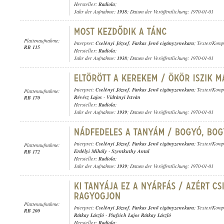
Hersteller:
Radiola
;
Jahr der Aufnahme:
1938
; Datum der Veröffentlichung: 1970-01-01
Plattenaufnahme:
Interpret:
Cselényi József
,
Farkas Jenő cigányzenekara
; Texter/Komp
RB 115
Hersteller:
Radiola
;
Jahr der Aufnahme:
1938
; Datum der Veröffentlichung: 1970-01-01
Interpret:
Cselényi József
,
Farkas Jenő cigányzenekara
; Texter/Komp
Plattenaufnahme:
Révész Lajos
-
Vidrányi István
RB 170
Hersteller:
Radiola
;
Jahr der Aufnahme:
1939
; Datum der Veröffentlichung: 1970-01-01
Interpret:
Cselényi József
,
Farkas Jenő cigányzenekara
; Texter/Komp
Plattenaufnahme:
Erdélyi Mihály
-
Szentkuthy Antal
RB 172
Hersteller:
Radiola
;
Jahr der Aufnahme:
1939
; Datum der Veröffentlichung: 1970-01-01
Plattenaufnahme:
Interpret:
Cselényi József
,
Farkas Jenő cigányzenekara
; Texter/Komp
RB 200
Rátkay László
-
Piufsich Lajos Rátkay László
Hersteller:
Radiola
;