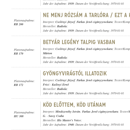
Jahr der Aufnahme:
1939
; Datum der Veröffentlichung: 1970-01-01
Plattenaufnahme:
Interpret:
Cselényi József
,
Farkas Jenő cigányzenekara
; Texter/Komp
RB 200
Hersteller:
Radiola
;
Jahr der Aufnahme:
1939
; Datum der Veröffentlichung: 1970-01-01
Interpret:
Cselényi József
,
Farkas Jenő cigányzenekara
; Texter/Komp
Plattenaufnahme:
Márton
RB 170
Hersteller:
Radiola
;
Jahr der Aufnahme:
1939
; Datum der Veröffentlichung: 1970-01-01
Interpret:
Cselényi József
,
Farkas Jenő cigányzenekara
; Texter/Komp
Plattenaufnahme:
Frici
-
Kulinyi Ernő
RB 172
Hersteller:
Radiola
;
Jahr der Aufnahme:
1939
; Datum der Veröffentlichung: 1970-01-01
Interpret:
Mindszenthy István
,
Farkas Jenő cigányzenekara
; Texter/
Plattenaufnahme:
G.
-
Sassy Csaba
HU 308
Hersteller:
His Master's Voice
;
Jahr der Aufnahme:
1940
; Datum der Veröffentlichung: 1970-01-01