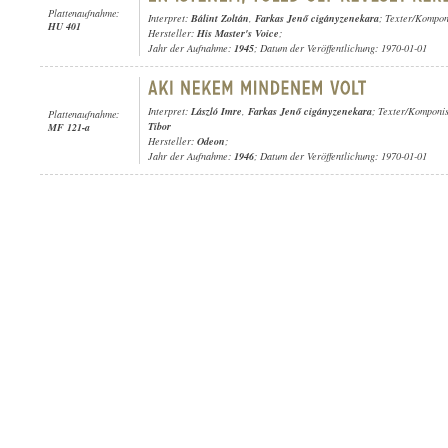
Plattenaufnahme:
Interpret:
Bálint Zoltán
,
Farkas Jenő cigányzenekara
; Texter/Kompon
HU 401
Hersteller:
His Master's Voice
;
Jahr der Aufnahme:
1945
; Datum der Veröffentlichung: 1970-01-01
Interpret:
László Imre
,
Farkas Jenő cigányzenekara
; Texter/Komponi
Plattenaufnahme:
Tibor
MF 121-a
Hersteller:
Odeon
;
Jahr der Aufnahme:
1946
; Datum der Veröffentlichung: 1970-01-01