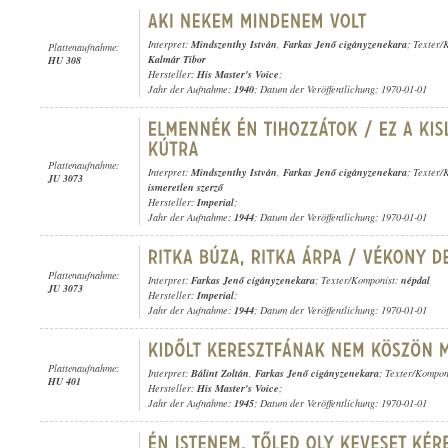
Interpret:
Mindszenthy István
,
Farkas Jenő cigányzenekara
; Texter/
Plattenaufnahme:
Kalmár Tibor
HU 308
Hersteller:
His Master's Voice
;
Jahr der Aufnahme:
1940
; Datum der Veröffentlichung: 1970-01-01
Plattenaufnahme:
Interpret:
Mindszenthy István
,
Farkas Jenő cigányzenekara
; Texter/
JU 3073
ismeretlen szerző
Hersteller:
Imperial
;
Jahr der Aufnahme:
1944
; Datum der Veröffentlichung: 1970-01-01
Plattenaufnahme:
Interpret:
Farkas Jenő cigányzenekara
; Texter/Komponist:
népdal
JU 3073
Hersteller:
Imperial
;
Jahr der Aufnahme:
1944
; Datum der Veröffentlichung: 1970-01-01
Plattenaufnahme:
Interpret:
Bálint Zoltán
,
Farkas Jenő cigányzenekara
; Texter/Kompon
HU 401
Hersteller:
His Master's Voice
;
Jahr der Aufnahme:
1945
; Datum der Veröffentlichung: 1970-01-01