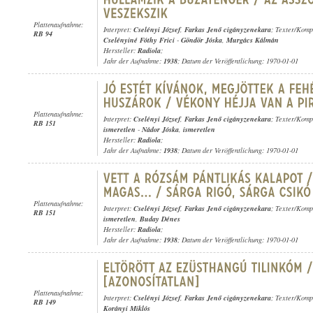
Plattenaufnahme:
Interpret:
Cselényi József
,
Farkas Jenő cigányzenekara
; Texter/Komp
RB 94
Cselényiné Fóthy Frici
-
Göndör Jóska
,
Murgács Kálmán
Hersteller:
Radiola
;
Jahr der Aufnahme:
1938
; Datum der Veröffentlichung: 1970-01-01
Plattenaufnahme:
Interpret:
Cselényi József
,
Farkas Jenő cigányzenekara
; Texter/Komp
RB 151
ismeretlen
-
Nádor Jóska
,
ismeretlen
Hersteller:
Radiola
;
Jahr der Aufnahme:
1938
; Datum der Veröffentlichung: 1970-01-01
Plattenaufnahme:
Interpret:
Cselényi József
,
Farkas Jenő cigányzenekara
; Texter/Komp
RB 151
ismeretlen
,
Buday Dénes
Hersteller:
Radiola
;
Jahr der Aufnahme:
1938
; Datum der Veröffentlichung: 1970-01-01
Plattenaufnahme:
Interpret:
Cselényi József
,
Farkas Jenő cigányzenekara
; Texter/Komp
RB 149
Korányi Miklós