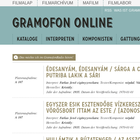
FILMALAP
FILMARCHÍVUM
MAFILM
FILMLABOR
RSS
WAS IST GRAM
Das möchte ich im GramofonRadio hören!
Plattenaufnahme:
A 107
Interpret:
Farkas Jenő cigányzenekara
; Texter/Komponist:
népdal
,
Vá
Hersteller:
Kristály
;
Jahr der Aufnahme:
1935
; Datum der Veröffentlichung: 1970-01-01
Plattenaufnahme:
A 107
Interpret:
Farkas Jenő cigányzenekara
; Texter/Komponist:
népdal
Hersteller:
Kristály
;
Jahr der Aufnahme:
1935
; Datum der Veröffentlichung: 1970-01-01