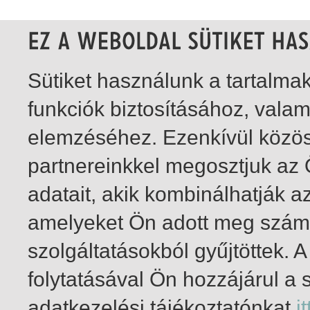
Sütiket használunk a tartalm
funkciók biztosításához, vala
elemzéséhez. Ezenkívül közö
partnereinkkel megosztjuk az
adatait, akik kombinálhatják a
amelyeket Ön adott meg számu
szolgáltatásokból gyűjtöttek.
folytatásával Ön hozzájárul a 
1-20
/ insgesamt 49 Treffer
adatkezelési tájékoztatónkat
it