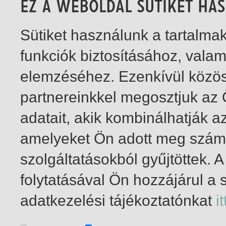
Sütiket használunk a tartalm
funkciók biztosításához, vala
elemzéséhez. Ezenkívül közö
partnereinkkel megosztjuk az
adatait, akik kombinálhatják a
amelyeket Ön adott meg számu
szolgáltatásokból gyűjtöttek.
folytatásával Ön hozzájárul a 
1-5
/ insgesamt 5 Treffer
adatkezelési tájékoztatónkat
it