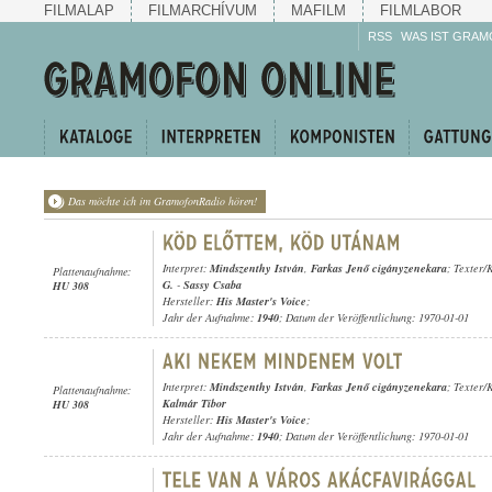
FILMALAP
FILMARCHÍVUM
MAFILM
FILMLABOR
RSS
WAS IST GRAM
Das möchte ich im GramofonRadio hören!
Interpret:
Mindszenthy István
,
Farkas Jenő cigányzenekara
; Texter/
Plattenaufnahme:
G.
-
Sassy Csaba
HU 308
Hersteller:
His Master's Voice
;
Jahr der Aufnahme:
1940
; Datum der Veröffentlichung: 1970-01-01
Interpret:
Mindszenthy István
,
Farkas Jenő cigányzenekara
; Texter/
Plattenaufnahme:
Kalmár Tibor
HU 308
Hersteller:
His Master's Voice
;
Jahr der Aufnahme:
1940
; Datum der Veröffentlichung: 1970-01-01