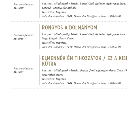
Interpret:
Mindszenthy István
,
kassai Oláh Kálmán cigányzenekara
;
Plattenaufnahme:
Lóránd
-
Szabolcska Mihály
JU 3018
Hersteller:
Imperial
;
Jahr der Aufnahme:
1943
; Datum der Veröffentlichung: 1970-01-01
Interpret:
Mindszenthy István
,
kassai Oláh Kálmán cigányzenekara
;
Plattenaufnahme:
Nagy László
-
Sassy Csaba
JU 3018
Hersteller:
Imperial
;
Jahr der Aufnahme:
1943
; Datum der Veröffentlichung: 1970-01-01
Plattenaufnahme:
Interpret:
Mindszenthy István
,
Farkas Jenő cigányzenekara
; Texter/
JU 3073
ismeretlen szerző
Hersteller:
Imperial
;
Jahr der Aufnahme:
1944
; Datum der Veröffentlichung: 1970-01-01