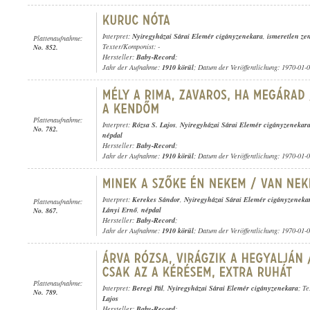
Interpret:
Nyiregyházai Sárai Elemér cigányzenekara
,
ismeretlen zen
Plattenaufnahme:
Texter/Komponist: -
No. 852.
Hersteller:
Baby-Record
;
Jahr der Aufnahme:
1910 körül
; Datum der Veröffentlichung: 1970-01-
Plattenaufnahme:
Interpret:
Rózsa S. Lajos
,
Nyiregyházai Sárai Elemér cigányzenekar
No. 782.
népdal
Hersteller:
Baby-Record
;
Jahr der Aufnahme:
1910 körül
; Datum der Veröffentlichung: 1970-01-
Interpret:
Kerekes Sándor
,
Nyiregyházai Sárai Elemér cigányzeneka
Plattenaufnahme:
Lányi Ernő
,
népdal
No. 867.
Hersteller:
Baby-Record
;
Jahr der Aufnahme:
1910 körül
; Datum der Veröffentlichung: 1970-01-
Plattenaufnahme:
Interpret:
Beregi Pál
,
Nyiregyházai Sárai Elemér cigányzenekara
; T
No. 789.
Lajos
Hersteller:
Baby-Record
;