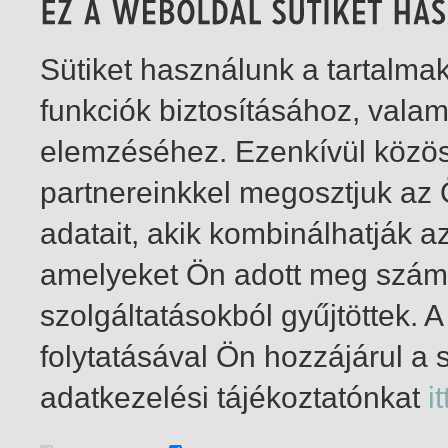
Sütiket használunk a tartalm
funkciók biztosításához, vala
elemzéséhez. Ezenkívül közö
partnereinkkel megosztjuk az
adatait, akik kombinálhatják a
amelyeket Ön adott meg számu
szolgáltatásokból gyűjtöttek.
folytatásával Ön hozzájárul a 
1-10
/ insgesamt 10 Treffer
adatkezelési tájékoztatónkat
it