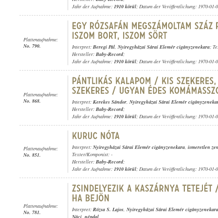
Jahr der Aufnahme:
1910 körül
; Datum der Veröffentlichung: 1970-01-
Plattenaufnahme:
No. 790.
Interpret:
Beregi Pál
,
Nyiregyházai Sárai Elemér cigányzenekara
; T
Hersteller:
Baby-Record
;
Jahr der Aufnahme:
1910 körül
; Datum der Veröffentlichung: 1970-01-
Plattenaufnahme:
No. 868.
Interpret:
Kerekes Sándor
,
Nyiregyházai Sárai Elemér cigányzeneka
Hersteller:
Baby-Record
;
Jahr der Aufnahme:
1910 körül
; Datum der Veröffentlichung: 1970-01-
Interpret:
Nyiregyházai Sárai Elemér cigányzenekara
,
ismeretlen zen
Plattenaufnahme:
Texter/Komponist: -
No. 851.
Hersteller:
Baby-Record
;
Jahr der Aufnahme:
1910 körül
; Datum der Veröffentlichung: 1970-01-
Plattenaufnahme:
Interpret:
Rózsa S. Lajos
,
Nyiregyházai Sárai Elemér cigányzenekar
No. 781.
Náci
,
népdal