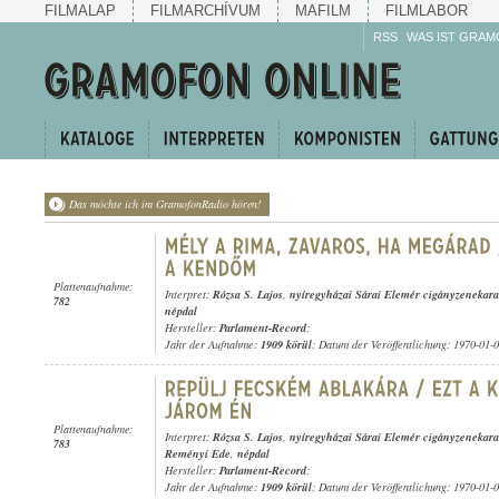
FILMALAP
FILMARCHÍVUM
MAFILM
FILMLABOR
RSS
WAS IST GRAM
Das möchte ich im GramofonRadio hören!
Plattenaufnahme:
Interpret:
Rózsa S. Lajos
,
nyíregyházai Sárai Elemér cigányzenekara
782
népdal
Hersteller:
Parlament-Record
;
Jahr der Aufnahme:
1909 körül
; Datum der Veröffentlichung: 1970-01-
Plattenaufnahme:
Interpret:
Rózsa S. Lajos
,
nyíregyházai Sárai Elemér cigányzenekara
783
Reményi Ede
,
népdal
Hersteller:
Parlament-Record
;
Jahr der Aufnahme:
1909 körül
; Datum der Veröffentlichung: 1970-01-